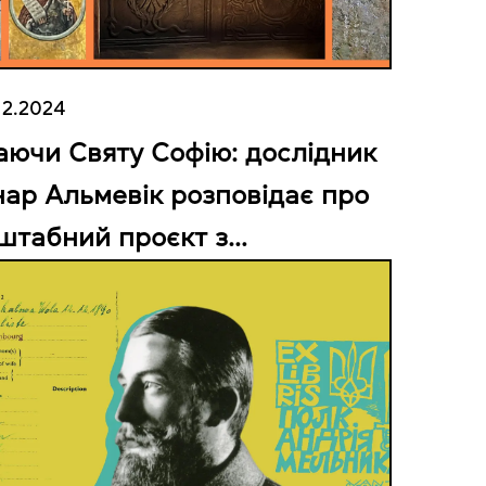
12.2024
аючи Святу Софію: дослідник
нар Альмевік розповідає про
штабний проєкт з
фрування написів на об’єкті
ЕСКО