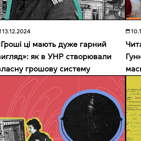
13.12.2024
10.
«Гроші ці мають дуже гарний
Чит
вигляд»: як в УНР створювали
Гун
власну грошову систему
мас
оци
ЮН