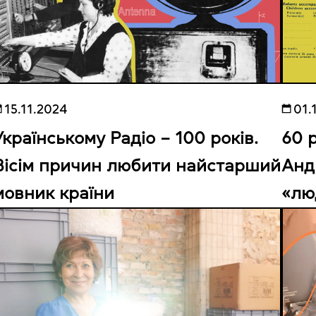
15.11.2024
01.
Українському Радіо – 100 років.
60 р
Вісім причин любити найстарший
Анд
мовник країни
«лю