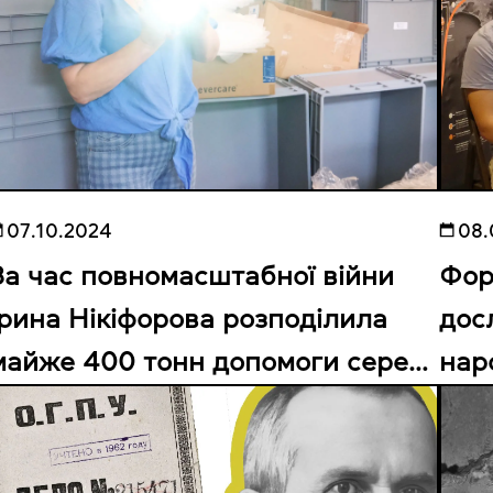
07.10.2024
08.
За час повномасштабної війни
Фор
Ірина Нікіфорова розподілила
дос
майже 400 тонн допомоги серед
нар
понад 800 музеїв. Як їй це
шта
вдалося