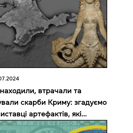
07.2024
знаходили, втрачали та
ували скарби Криму: згадуємо
иставці артефактів, які
ернули з Амстердаму