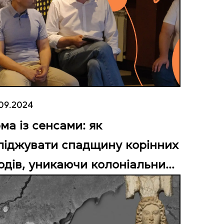
09.2024
ма із сенсами: як
ліджувати спадщину корінних
одів, уникаючи колоніальних
мпів