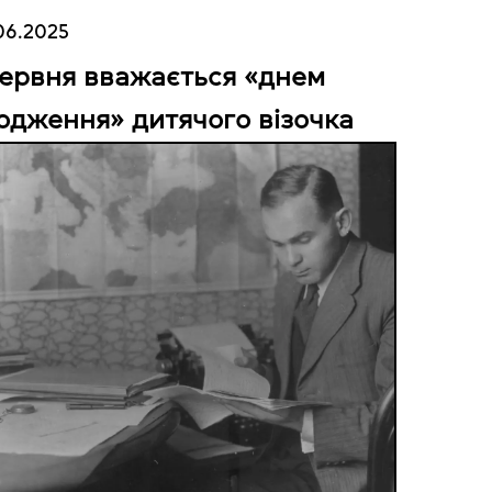
06.2025
червня вважається «днем
одження» дитячого візочка