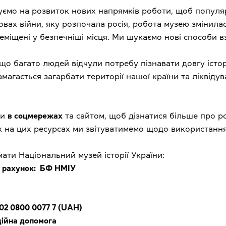
ємо на розвиток нових напрямків роботи, щоб популяр
мовах війни, яку розпочала росія, робота музею змінила
міщені у безпечніші місця. Ми шукаємо нові способи вз
о багато людей відчули потребу пізнавати довгу істо
амагається загарбати території нашої країни та ліквіду
ми
в соцмережах
та сайтом, щоб дізнатися більше про ро
 на цих ресурсах ми звітуватимемо щодо використання
ати Національний музей історії України:
то рахунок: БФ НМІУ
02 0800 0077 7 (UAH)
ійна допомога