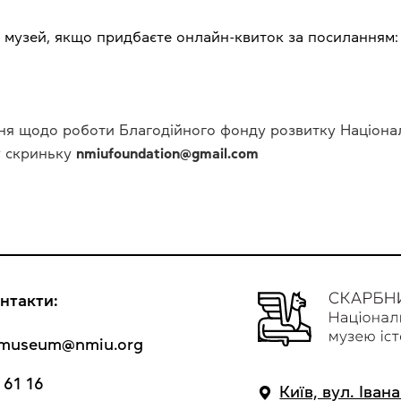
 музей, якщо придбаєте онлайн-квиток за посиланням
ня щодо роботи Благодійного фонду розвитку Національ
у скриньку
nmiufoundation@gmail.com
нтакти:
y_museum@nmiu.org
 61 16
Київ, вул. Іван