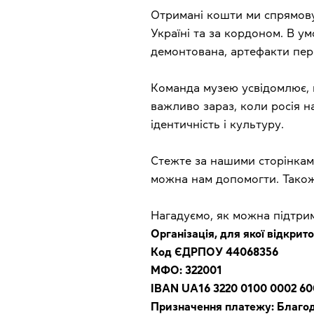
Отримані кошти ми спрямову
Україні та за кордоном. В у
демонтована, артефакти пере
Команда музею усвідомлює, щ
важливо зараз, коли росія н
ідентичність і культуру.
Стежте за нашими сторінка
можна нам допомогти. Також
Нагадуємо, як можна підтрим
Організація, для якої відкри
Код ЄДРПОУ 44068356
МФО: 322001
IBAN UA16 3220 0100 0002 60
Призначення платежу: Благод