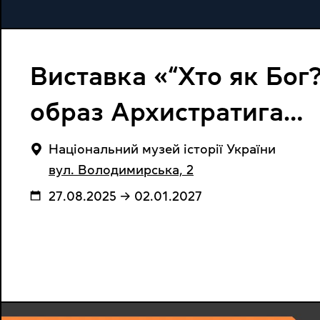
Виставка «“Хто як Бог?
образ Архистратига
Михаїла в національні
Національний музей історії України
вул. Володимирська, 2
історії та культурі»
27.08.2025 → 02.01.2027