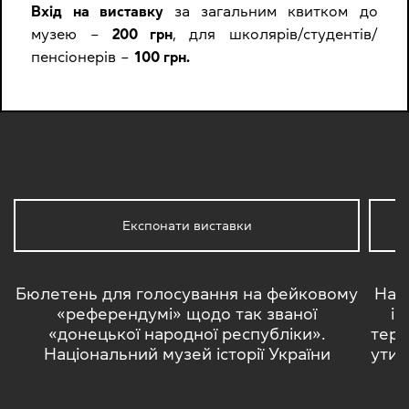
Вхід на виставку
за загальним квитком до
музею –
200
грн
, для школярів/студентів/
пенсіонерів –
100
грн.
Експонати виставки
Бюлетень для голосування на фейковому
На с
«референдумі» щодо так званої
ін
«донецької народної республіки».
тери
Національний музей історії України
утис