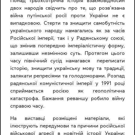
Понад трьохсотрічна історія взаємовідносин
двох народів свідчить про те, що розв’язана
війна путінської росії проти України не є
випадковою. Стерти та знищити самобутність
українського народу намагались як за часів
Російської імперії, так і у Радянському союзі,
що змінив попередню імперіалістичну форму,
залишивши незмінною суть. Протягом цього
часу північний сусід намагався переписати
історію, знищити українську мову та традиції,
залякати репресіями та голодоморами. Розпад
радянської комуністичної імперії у 1991 році
сприймається росією як геополітична
катастрофа. Бажання реваншу робило війну
справою часу.
На виставці розміщені матеріали, які
ілюструють передумови та причини російської
військової агресії в новітній історії України: