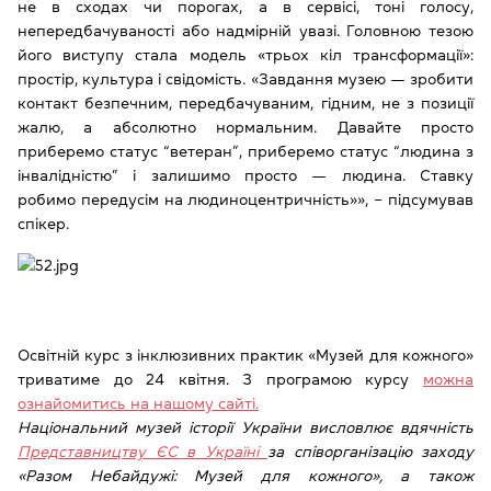
не в сходах чи порогах, а в сервісі, тоні голосу,
непередбачуваності або надмірній увазі. Головною тезою
його виступу стала модель «трьох кіл трансформації»:
простір, культура і свідомість. «Завдання музею — зробити
контакт безпечним, передбачуваним, гідним, не з позиції
жалю, а абсолютно нормальним. Давайте просто
приберемо статус “ветеран”, приберемо статус “людина з
інвалідністю” і залишимо просто — людина. Ставку
робимо передусім на людиноцентричність»», ‒ підсумував
спікер.
Освітній курс з інклюзивних практик «Музей для кожного»
триватиме до 24 квітня. З програмою курсу
можна
ознайомитись на нашому сайті.
Національний музей історії України висловлює вдячність
Представництву ЄС в Україні
за співорганізацію заходу
«Разом Небайдужі: Музей для кожного», а також