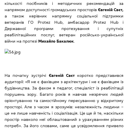
кількості посібників і методичних рекомендацій за
напрямом доступності громадських просторів
Євгеній Свєт,
а також керівник напрямку соціальної підтримки
ветеранів ГО Protez Hub, амбасадор Protez Hub і
Державної програми протезування і супутніх
реабілітаційних послуг, ветеран російсько-української
війни на протезі
Михайло Бакалюк
.
На початку зустрічі
Євгеній Свєт
коротко представився
аудиторії: «Я не є фахівцем з архітектури і не є фахівцем із
будівництва. За фахом я педагог, спеціаліст із реабілітації
порушень зору. Багато років я навчав незрячих людей
орієнтуванню та самостійному пересуванню у відкритому
просторі. Але з часом я зрозумів: незалежність людини ‒
це не лише навченість і соціалізація. Це ще й те, наскільки
простір навколо неї облаштований з урахуванням різних
потреб». За його словами, саме це усвідомлення привело