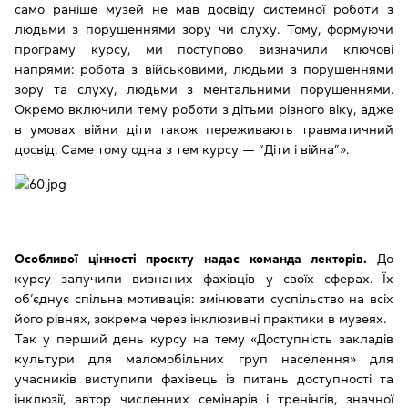
само раніше музей не мав досвіду системної роботи з
людьми з порушеннями зору чи слуху. Тому, формуючи
програму курсу, ми поступово визначили ключові
напрями: робота з військовими, людьми з порушеннями
зору та слуху, людьми з ментальними порушеннями.
Окремо включили тему роботи з дітьми різного віку, адже
в умовах війни діти також переживають травматичний
досвід. Саме тому одна з тем курсу — “Діти і війна”».
Особливої цінності проєкту надає команда лекторів.
До
курсу залучили визнаних фахівців у своїх сферах. Їх
об’єднує спільна мотивація: змінювати суспільство на всіх
його рівнях, зокрема через інклюзивні практики в музеях.
Так у перший день курсу на тему «Доступність закладів
культури для маломобільних груп населення» для
учасників виступили фахівець із питань доступності та
інклюзії, автор численних семінарів і тренінгів, значної