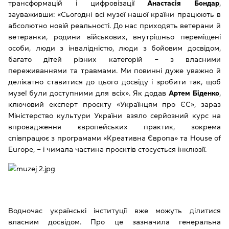
трансформацій і цифровізації
Анастасія Бондар
,
зауваживши: «Сьогодні всі музеї нашої країни працюють в
абсолютно новій реальності. До нас приходять ветерани й
ветеранки, родини військових, внутрішньо переміщені
особи, люди з інвалідністю, люди з бойовим досвідом,
багато дітей різних категорій ‒ з власними
переживаннями та травмами. Ми повинні дуже уважно й
делікатно ставитися до цього досвіду і зробити так, щоб
музеї були доступними для всіх». Як додав
Артем Біденко
,
ключовий експерт проєкту «Українцям про ЄС», зараз
Міністерство культури України взяло серйозний курс на
впровадження європейських практик, зокрема
співпрацює з програмами «Креативна Європа» та House of
Europe, ‒ і чимала частина проєктів стосується інклюзії.
Водночас українські інституції вже можуть ділитися
власним досвідом. Про це зазначила генеральна