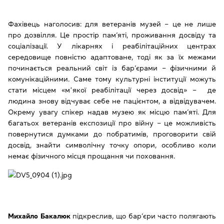
Фахівець наголосив: для ветеранів музей ‒ це не лише
про дозвілля. Це простір пам’яті, проживання досвіду та
соціалізації. У лікарнях і реабілітаційних центрах
середовище повністю адаптоване, тоді як за їх межами
починається реальний світ із бар’єрами ‒ фізичними й
комунікаційними. Саме тому культурні інституції можуть
стати місцем «мʼякої реабілітації через досвід» ‒ де
людина знову відчуває себе не пацієнтом, а відвідувачем.
Окрему увагу спікер надав музею як місцю пам’яті. Для
багатьох ветеранів експозиції про війну ‒ це можливість
повернутися думками до побратимів, проговорити свій
досвід, знайти символічну точку опори, особливо коли
немає фізичного місця прощання чи поховання.
Михайло Бакалюк
підкреслив, що бар’єри часто полягають