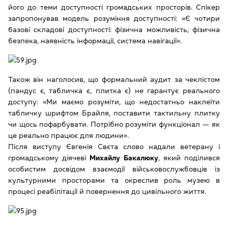
його до теми доступності громадських просторів. Спікер
запропонував модель розуміння доступності: «Є чотири
базові складові доступності: фізична можливість, фізична
безпека, наявність інформації, система навігації».
Також він наголосив, що формальний аудит за чеклістом
(пандус є, табличка є, плитка є) не гарантує реального
доступу: «Ми маємо розуміти, що недостатньо наклеїти
табличку шрифтом Брайля, поставити тактильну плитку
чи щось пофарбувати. Потрібно розуміти функціонал — як
це реально працює для людини».
Після виступу Євгенія Свєта слово надали ветерану і
громадському діячеві
Михайлу Бакалюку
, який поділився
особистим досвідом взаємодії військовослужбовців із
культурними просторами та окреслив роль музею в
процесі реабілітації й повернення до цивільного життя.