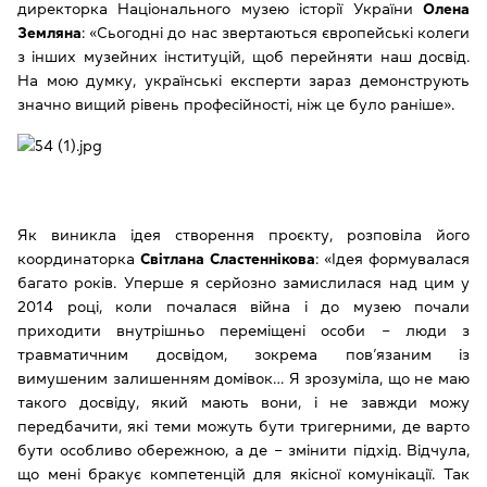
директорка Національного музею історії України
Олена
Земляна
: «Сьогодні до нас звертаються європейські колеги
з інших музейних інституцій, щоб перейняти наш досвід.
На мою думку, українські експерти зараз демонструють
значно вищий рівень професійності, ніж це було раніше».
Як виникла ідея створення проєкту, розповіла його
координаторка
Світлана Сластеннікова
: «Ідея формувалася
багато років. Уперше я серйозно замислилася над цим у
2014 році, коли почалася війна і до музею почали
приходити внутрішньо переміщені особи ‒ люди з
травматичним досвідом, зокрема пов’язаним із
вимушеним залишенням домівок… Я зрозуміла, що не маю
такого досвіду, який мають вони, і не завжди можу
передбачити, які теми можуть бути тригерними, де варто
бути особливо обережною, а де ‒ змінити підхід. Відчула,
що мені бракує компетенцій для якісної комунікації. Так