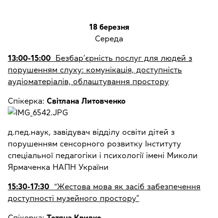
18 березня
Середа
13:00-15:00
Безбар’єрність послуг для людей з
порушенням слуху: комунікація, доступність
аудіоматеріалів, облаштування простору
Спікерка:
Світлана Литовченко
д.пед.наук, завідувач відділу освіти дітей з
порушенням сенсорного розвитку Інституту
спеціальної педагогіки і психології імені Миколи
Ярмаченка НАПН України
15:30-17:30
“Жестова мова як засіб забезпечення
доступності музейного простору”
Спікерка:
Тетяна Кривко