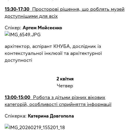
15:30-17:30
Просторові рішення, що роблять музей
доступнішими для всіх
Спікер:
Артем Мойсеєнко
архітектор, аспірант КНУБА, дослідник із
контекстуальної інклюзії та архітектурної
доступності
2 квітня
Четвер
13:00-15:00
Робота з дітьми різних вікових
категорій, особливості сприйняття інформації
Спікерка:
Катерина Довгопола