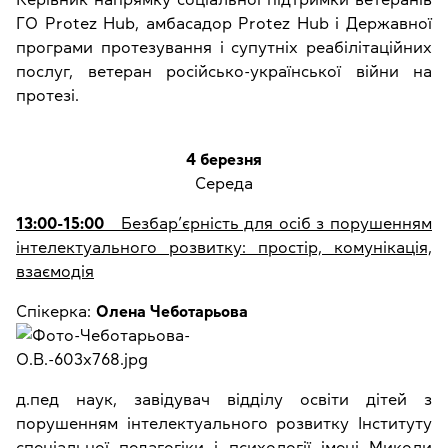
ГО Protez Hub, амбасадор Protez Hub і Державної
програми протезування і супутніх реабілітаційних
послуг, ветеран російсько-української війни на
протезі.
4 березня
Середа
13:00-15:00
Безбар’єрність для осіб з порушенням
інтелектуального розвитку: простір, комунікація,
взаємодія
Спікерка:
Олена Чеботарьова
д.пед наук, завідувач відділу освіти дітей з
порушенням інтелектуального розвитку Інституту
спеціальної педагогіки і психології імені Миколи