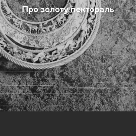
Про золоту пектораль