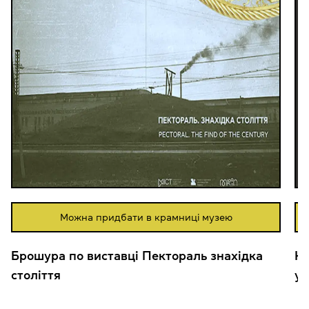
Можна придбати в крамниці музею
Брошура по виставці Пектораль знахідка
Ка
століття
у 