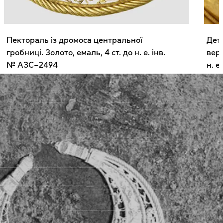
Пектораль із дромоса центральної
Дета
гробниці. Золото, емаль, 4 ст. до н. е. інв.
верх
№ АЗС–2494
н. е