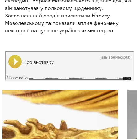
експедиції Бориса Мозолевського від знахідок, які
він занотував у польовому щоденнику.
Завершальний розділ присвятили Борису
Мозолевському та показали вплив феномену
пекторалі на сучасне українське мистецтво.