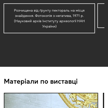
Розчищена від ґрунту пектораль на місця
знайдення. Фотокопія з негатива, 1971 р.
п
(Науковий архів Інституту археології НАН
України)
Матеріали по виставці