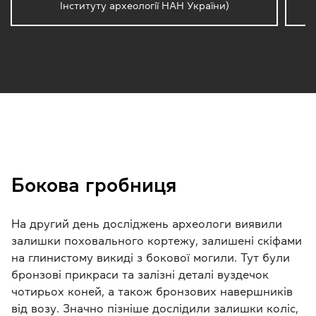
Інституту археології НАН України)
Бокова гробниця
На другий день досліджень археологи виявили
залишки поховального кортежу, залишені скіфами
на глинистому викиді з бокової могили. Тут були
бронзові прикраси та залізні деталі вуздечок
чотирьох коней, а також бронзових навершників
від возу. Значно пізніше дослідили залишки коліс,