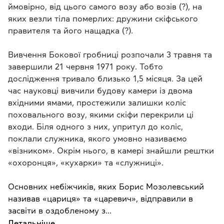
ймовірно, від цього самого возу або возів (?), на
яких везли тіла померлих: дружини скіфського
правителя та його нащадка (?).
Вивчення Бокової гробниці розпочали 3 травня та
завершили 21 червня 1971 року. Тобто
дослідження тривало близько 1,5 місяця. За цей
час науковці вивчили будову камери із двома
вхідними ямами, простежили залишки коліс
поховального возу, якими скіфи перекрили ці
входи. Біля одного з них, упритул до коліс,
поклали служника, якого умовно називаємо
«візником». Окрім нього, в камері знайшли рештки
«охоронця», «кухарки» та «служниці».
Основних небіжчиків, яких Борис Мозолевський
називав «цариця» та «царевич», відправили в
засвіти в оздобленому з...
Детальніше