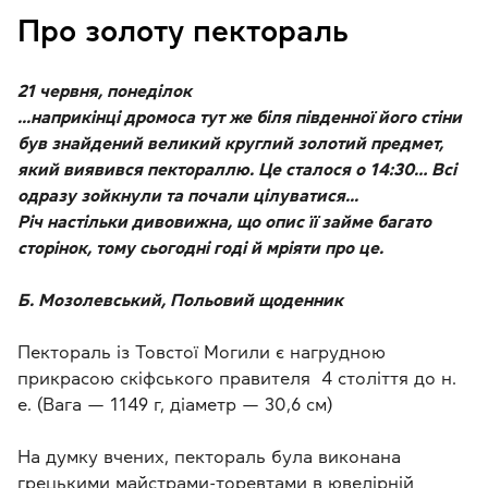
Про золоту пектораль
21 червня, понеділок
...наприкінці дромоса тут же біля південної його стіни
був знайдений великий круглий золотий предмет,
який виявився пектораллю. Це сталося о 14:30… Всі
одразу зойкнули та почали цілуватися...
Річ настільки дивовижна, що опис її займе багато
сторінок, тому сьогодні годі й мріяти про це.
Б. Мозолевський, Польовий щоденник
Пектораль із Товстої Могили є нагрудною
прикрасою скіфського правителя 4 століття до н.
е. (Вага — 1149 г, діаметр — 30,6 см)
На думку вчених, пектораль була виконана
грецькими майстрами-торевтами в ювелірній