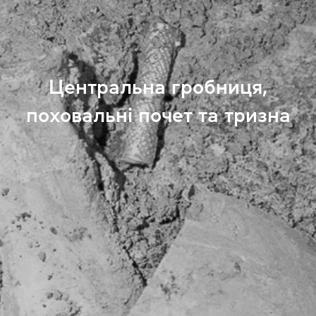
Центральна гробниця,
поховальні почет та тризна