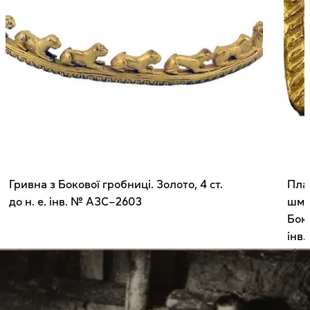
Гривна з Бокової гробниці. Золото, 4 ст.
Пла
до н. е. інв. № АЗС–2603
шма
Боко
інв