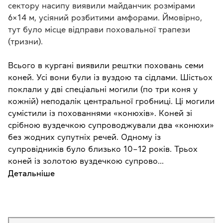
сектору насипу виявили майданчик розмірами
6×14 м, усіяний розбитими амфорами. Ймовірно,
тут було місце відправи поховальної трапези
(тризни).
Всього в кургані виявили рештки поховань семи
коней. Усі вони були із вуздою та сідлами. Шістьох
поклали у дві спеціальні могили (по три коня у
кожній) неподалік центральної гробниці. Ці могили
сумістили із похованнями «конюхів». Коней зі
срібною вуздечкою супроводжували два «конюхи»
без жодних супутніх речей. Одному із
супровідників було близько 10–12 років. Трьох
коней із золотою вуздечкою супрово...
Детальніше