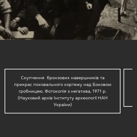
Скупчення бронзових навершників та
В
прикрас поховального кортежу над Боковою
гробницею. Фотокопія з негатива, 1971 р.
(Науковий архів Інституту археології НАН
України)