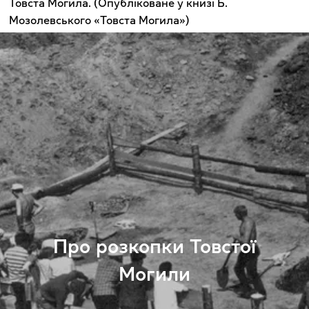
Товста Могила. (Опубліковане у книзі Б.
Мозолевського «Товста Могила»)
Про розкопки Товстої
Могили