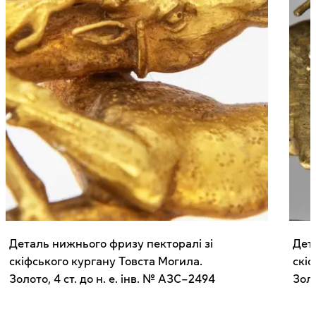
Деталь нижнього фризу пекторалі зі
Дет
скіфського кургану Товста Могила.
скіф
Золото, 4 ст. до н. е. інв. № АЗС–2494
Золо