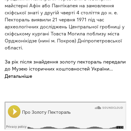
майстерні Афін або Пантікапея на замовлення
скіфської знаті у другій чверті 4 століття до н. е.
Пектораль виявили 21 червня 1971 під час
археологічних досліджень Центральної гробниці у
скіфському кургані Товста Могила поблизу міста
Орджонікідзе (нині м. Покров) Дніпропетровської
області.
За рік після знайдення золоту пектораль передали
до Музею історичних коштовностей України...
Детальніше