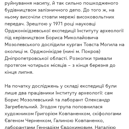
руйнування насипу, й так сильно пошкодженого
будівництвом залізничного депо. До того ж, на
ньому височіли стовпи мережі високовольтних
передач. Зрештою у 1971 році науковці
Орджонікідзевської експедиції Інституту археології
під керівництвом Бориса Миколайовича
Мозолевського дослідили курган Товста Могила на
околиці м. Орджонікідзе (нині м. Покров)
Дніпропетровської області. Розкопки тривали
протягом чотирьох місяців – з кінця березня до
кінця липня.
На початку досліджень у складі експедиції були
лише два працівники Інституту археології: сам
Борис Мозолевський та лаборант Олександр
Загребельний. Згодом група поповнилася
художником Григорієм Ковпаненком, скіфологами
Євгеном Черненком, Галиною Ковпаненко,
лаборантами Геннадієм Євдокимовим, Наталією