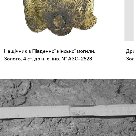
Нащічник з Південної кінської могили.
Дро
Золото, 4 ст. до н. е. інв. № АЗС–2528
Золо