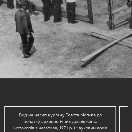
Вид на насип кургану Товста Могила до
початку археологічних досліджень.
Фотокопія з негатива, 1971 р. (Науковий архів
Фо