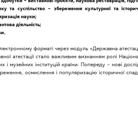
 здобутки ‒ виставкові проєкти, наукова реставрація, підг
ку та суспільство ‒ збереження культурної та істори
яризація науки;
нтова діяльність;
ви.
електронному форматі через модуль «Державна атестаці
ної атестації стало важливим визнанням ролі Націонал
их і музейних інституцій країни. Попереду ‒ нові досл
ереження, осмислення і популяризацію історичної спа