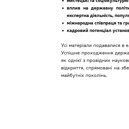
мистецькі та соціокультурні
вплив на державну політи
експертна діяльність, попул
міжнародна співпраця та гра
кадровий потенціал устано
Усі матеріали подавалися в 
Успішне проходження держав
як однієї з провідних науков
відкриття, спрямовані на зб
майбутніх поколінь.