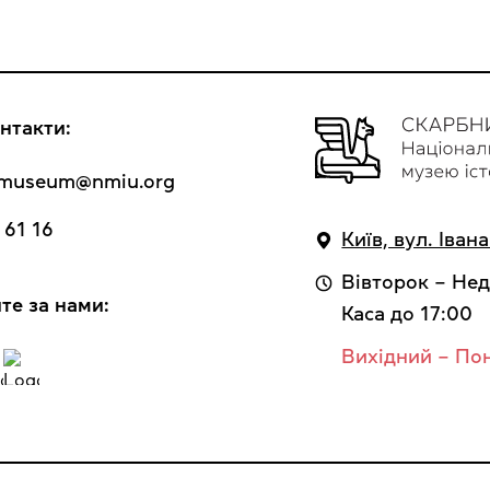
нтакти:
y_museum@nmiu.org
 61 16
Київ, вул. Іван
Вівторок – Нед
те за нами:
Каса до 17:00
Вихідний – По