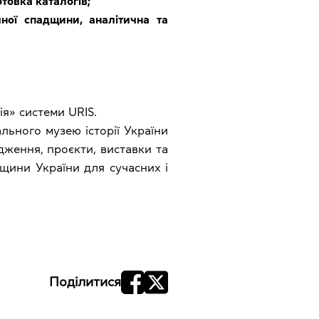
отовка каталогів;
чної спадщини, аналітична та
я» системи URIS.
ьного музею історії України
ідження, проєкти, виставки та
дщини України для сучасних і
Поділитися