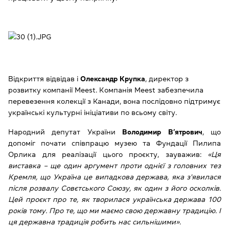
Відкриття відвідав і
Олександр Крупка
, директор з
розвитку компанії Meest. Компанія Meest забезпечила
перевезення колекції з Канади, вона послідовно підтримує
українські культурні ініціативи по всьому світу.
Народний депутат України
Володимир В’ятрович
, що
допоміг почати співпрацю музею та Фундації Пилипа
Орлика для реалізації цього проєкту, зауважив:
«Ця
виставка – ще один аргумент проти однієї з головних тез
Кремля, що Україна це випадкова держава, яка з'явилася
після розвалу Совєтського Союзу, як один з його осколків.
Цей проєкт про те, як творилася українська держава 100
років тому. Про те, що ми маємо свою державну традицію. І
ця державна традиція робить нас сильнішими»
.