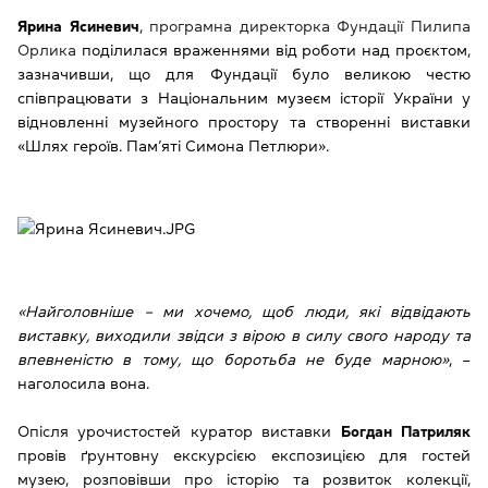
Ярина Ясиневич
,
програмна директорка Фундації Пилипа
Орлика
поділилася враженнями від роботи над проєктом,
зазначивши, що для Фундації було великою честю
співпрацювати з Національним музеєм історії України у
відновленні музейного простору та створенні виставки
«Шлях героїв. Пам’яті Симона Петлюри».
«Найголовніше – ми хочемо, щоб люди, які відвідають
виставку, виходили звідси з вірою в силу свого народу та
впевненістю в тому, що боротьба не буде марною»
, –
наголосила вона.
Опісля урочистостей куратор виставки
Богдан Патриляк
провів ґрунтовну екскурсією експозицією для гостей
музею, розповівши про історію та розвиток колекції,