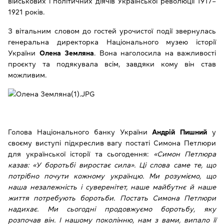
військових і політичних діячів Української революції 1917–
1921 років.
З вітальним словом до гостей урочистої події звернулась
генеральна директорка Національного музею історії
України
Олена Земляна
. Вона наголосила на важливості
проєкту та подякувала всім, завдяки кому він став
можливим.
Голова Національного банку України
Андрій Пишний
у
своєму виступі підкреслив вагу постаті Симона Петлюри
для української історії та сьогодення:
«Симон Петлюра
казав: «У боротьбі виростає сила». Ці слова саме те, що
потрібно почути кожному українцю. Ми розуміємо, що
наша незалежність і суверенітет, наше майбутнє й наше
життя потребують боротьби. Постать Симона Петлюри
надихає. Ми сьогодні продовжуємо боротьбу, яку
розпочав він. І нашому поколінню, нам з вами, випало її