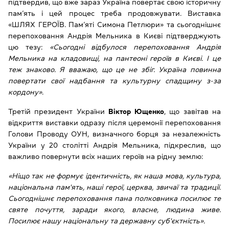
підтвердив, що вже зараз Україна повертає свою історичну
пам’ять і цей процес треба продовжувати. Виставка
«ШЛЯХ ГЕРОЇВ. Пам’яті Симона Петлюри» та сьогоднішнє
перепоховання Андрія Мельника в Києві підтверджують
цю тезу:
«Сьогодні відбулося перепоховання Андрія
Мельника на кладовищі, на пантеоні героїв в Києві. І це
теж знаково. Я вважаю, що це не збіг. Україна повинна
повертати свої надбання та культурну спадщину з-за
кордону»
.
Третій президент України
Віктор Ющенко
, що завітав на
відкриття виставки одразу після церемонії перепоховання
Голови Проводу ОУН, визначного борця за незалежність
України у 20 столітті Андрія Мельника, підкреслив, що
важливо повернути всіх наших героїв на рідну землю:
«Ніщо так не формує ідентичність, як наша мова, культура,
національна пам'ять, наші герої, церква, звичаї та традиції.
Сьогоднішнє перепоховання пана полковника посилює те
святе почуття, заради якого, власне, людина живе.
Посилює нашу національну та державну суб'єктність».