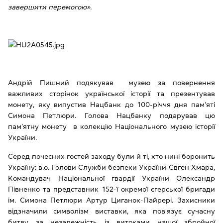
завершити перемогою».
Андрій Пишний подякував музею за повернення
важливих сторінок української історії та презентував
монету, яку випустив Нацбанк до 100-річчя дня пам’яті
Симона Петлюри. Голова Нацбанку подарував цю
пам’ятну монету в колекцію Національного музею історії
України.
Серед почесних гостей заходу були й ті, хто нині боронить
Україну: в.о. Голови Служби безпеки України Євген Хмара,
Командувач Національної гвардії України Олександр
Півненко та представник 152-ї окремої єгерської бригади
ім. Симона Петлюри Артур Циганок-Пайрері. Захисники
відзначили символізм виставки, яка пов'язує сучасну
битву за незалежність із витоками нашої збройної