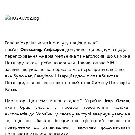
Голова Українського інституту національної
пам’яті
Олександр Алфьоров
долучився до роздумів щодо
перепоховання Андрія Мельника та наголосив, що Симона
Петлюру також треба повернути. Також голова УІНП
заявив, що українська держава має перевірити слідство,
яке було над Самуїлом Шварцбардом після вбивства
Петлюри, а також встановити пам’ятник Симону Петлюрі у
Києві.
Директор Дипломатичної академії України
Ігор Осташ
,
який брав участь у процесі повернення колекції
експонатів до України, у своєму виступі звернув увагу на
те, що ще багато історичних цінностей чекає на
повернення до батьківщини і важливо продовжувати
працювати у цьому напрямку.