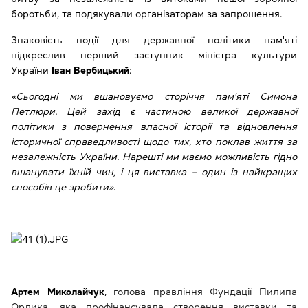
боротьби, та подякували організаторам за запрошення.
Знаковість події для державної політики пам'яті
підкреслив перший заступник міністра культури
України
Іван Вербицький
:
«Сьогодні ми вшановуємо сторіччя пам'яті Симона
Петлюри. Цей захід є частиною великої державної
політики з повернення власної історії та відновлення
історичної справедливості щодо тих, хто поклав життя за
незалежність України. Нарешті ми маємо можливість гідно
вшанувати їхній чин, і ця виставка – один із найкращих
способів це зробити»
.
Артем Миколайчук
,
голова правління Фундації Пилипа
Орлика, яка профінансувала створення виставки та