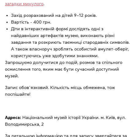
загадки минулого
.
Захід розрахований на дітей 9–12 років.
Вартість - 400 грн.
Діти в інтерактивній формі дослідять одні з
найдавніших артефактів музею, виконають різні
завдання та розкриють таємниці стародавніх символів.
А також власноруч зроблять особистий амулет-оберіг,
користуючись уже здобутими знаннями.
Запрошуємо долучитися до подій, розмов та спільного
осмислення того, яким має бути сучасний доступний
музей.
Запис обовʼязковий. Кількість місць обмежена, тож
поспішайте!
Адреса:
Національний музей історії України. м. Київ, вул.
Володимирська, 2
За детальною інформацією та для запису звертайтеся за