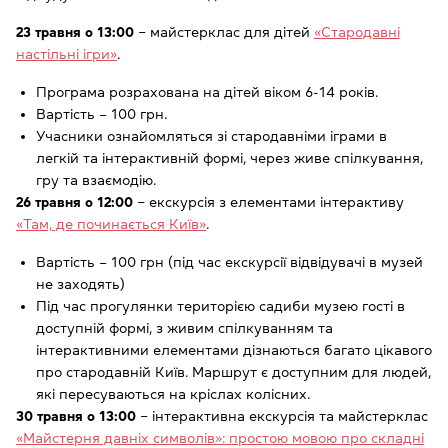
23 травня о 13:00
‒ майстерклас для дітей
«Стародавні
настільні ігри»
.
Програма розрахована на дітей віком 6-14 років.
Вартість – 100 грн.
Учасники ознайомляться зі стародавніми іграми в
легкій та інтерактивній формі, через живе спілкування,
гру та взаємодію.
26 травня о 12:00
‒ екскурсія з елементами інтерактиву
«Там, де починається Київ»
.
Вартість – 100 грн (під час екскурсії відвідувачі в музей
не заходять)
Під час прогулянки територією садиби музею гості в
доступній формі, з живим спілкуванням та
інтерактивними елементами дізнаються багато цікавого
про стародавній Київ. Маршрут є доступним для людей,
які пересуваються на кріслах колісних.
30 травня о 13:00
‒ інтерактивна екскурсія та майстерклас
«Майстерня давніх символів»: простою мовою про складні