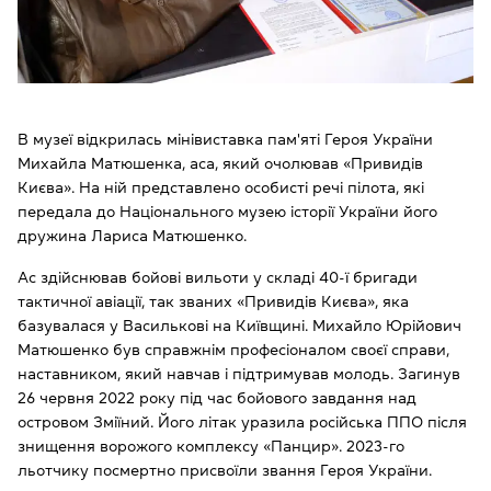
В музеї відкрилась мінівиставка пам'яті Героя України
Михайла Матюшенка, аса, який очолював «Привидів
Києва». На ній представлено особисті речі пілота, які
передала до Національного музею історії України його
дружина Лариса Матюшенко.
Ас здійснював бойові вильоти у складі 40-ї бригади
тактичної авіації, так званих «Привидів Києва», яка
базувалася у Василькові на Київщині. Михайло Юрійович
Матюшенко був справжнім професіоналом своєї справи,
наставником, який навчав і підтримував молодь. Загинув
26 червня 2022 року під час бойового завдання над
островом Зміїний. Його літак уразила російська ППО після
знищення ворожого комплексу «Панцир». 2023-го
льотчику посмертно присвоїли звання Героя України.