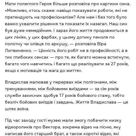
Мати полеглого Героя більше розповіла про картини сина.
«Можливо, хтось скаже: навіщо показувати роботи, які не
претендують на професіоналізм? Але нам і без того було
важко ухвалити рішення та показати їх назагал. Наш син
був дуже немедійним. І зараз його життя продовжиться в
цих лініях, у цих фарбах, у цьому дотику пензля по
полотну чи олівця по аркушу, — розповіла Віра
Литвиненко. — Цінність його робіт не в професійності, а в
тих глибоких сенсах — про те, як багато можна встигнути,
багато чого навчитись і багато що реалізувати за 27 років,
якщо є мотивація та жага до життя».
Владислав малював у перервах між полігонами, між
тренуваннями, між бойовими виїздами — за сім років
служби захисник здобув 17 років бойового стажу, тобто
безліч бойових виїздів і завдань. Життя Владислава — це
шлях воїна.
Під час заходу гості музею мали змогу побачити низку
відеороликів про Вектора, зокрема відео на пісню, яку
написав його старший брат, а також короткі відео, які