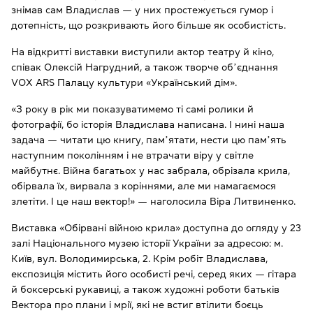
знімав сам Владислав — у них простежується гумор і
дотепність, що розкривають його більше як особистість.
На відкритті виставки виступили актор театру й кіно,
співак Олексій Нагрудний, а також творче обʼєднання
VOX ARS Палацу культури «Український дім».
«З року в рік ми показуватимемо ті самі ролики й
фотографії, бо історія Владислава написана. І нині наша
задача — читати цю книгу, памʼятати, нести цю памʼять
наступним поколінням і не втрачати віру у світле
майбутнє. Війна багатьох у нас забрала, обрізала крила,
обірвала їх, вирвала з коріннями, але ми намагаємося
злетіти. І це наш вектор!» — наголосила Віра Литвиненко.
Виставка «Обірвані війною крила» доступна до огляду у 23
залі Національного музею історії України за адресою: м.
Київ, вул. Володимирська, 2. Крім робіт Владислава,
експозиція містить його особисті речі, серед яких — гітара
й боксерські рукавиці, а також художні роботи батьків
Вектора про плани і мрії, які не встиг втілити боєць