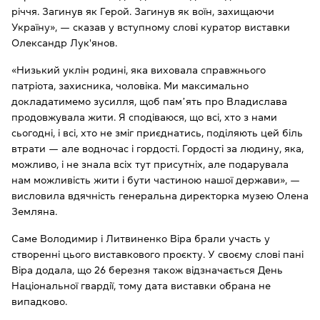
річчя. Загинув як Герой. Загинув як воїн, захищаючи
Україну», — сказав у вступному слові куратор виставки
Олександр Лук'янов.
«Низький уклін родині, яка виховала справжнього
патріота, захисника, чоловіка. Ми максимально
докладатимемо зусилля, щоб памʼять про Владислава
продовжувала жити. Я сподіваюся, що всі, хто з нами
сьогодні, і всі, хто не зміг приєднатись, поділяють цей біль
втрати — але водночас і гордості. Гордості за людину, яка,
можливо, і не знала всіх тут присутніх, але подарувала
нам можливість жити і бути частиною нашої держави», —
висловила вдячність генеральна директорка музею Олена
Земляна.
Саме Володимир і Литвиненко Віра брали участь у
створенні цього виставкового проєкту. У своєму слові пані
Віра додала, що 26 березня також відзначається День
Національної гвардії, тому дата виставки обрана не
випадково.