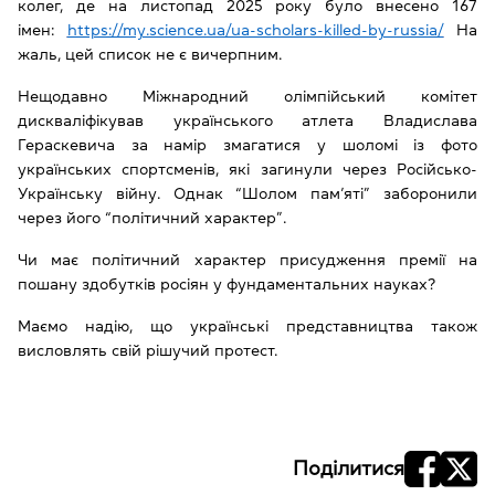
колег, де на листопад 2025 року було внесено 167
імен:
https://my.science.ua/ua-scholars-killed-by-russia/
На
жаль, цей список не є вичерпним.
Нещодавно Міжнародний олімпійський комітет
дискваліфікував українського атлета Владислава
Гераскевича за намір змагатися у шоломі із фото
українських спортсменів, які загинули через Російсько-
Українську війну. Однак “Шолом пам’яті” заборонили
через його “політичний характер”.
Чи має політичний характер присудження премії на
пошану здобутків росіян у фундаментальних науках?
Маємо надію, що українські представництва також
висловлять свій рішучий протест.
Поділитися