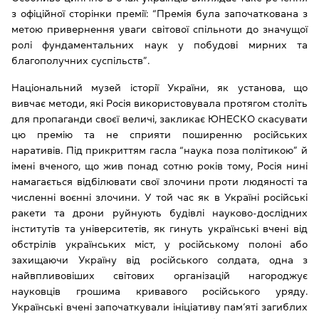
з офіційної сторінки премії: “Премія була започаткована з
метою привернення уваги світової спільноти до значущої
ролі фундаментальних наук у побудові мирних та
благополучних суспільств”.
Національний музей історії України, як установа, що
вивчає методи, які Росія використовувала протягом століть
для пропаганди своєї величі, закликає ЮНЕСКО скасувати
цю премію та не сприяти поширенню російських
наративів. Під прикриттям гасла “наука поза політикою” й
імені вченого, що жив понад сотню років тому, Росія нині
намагається відбілювати свої злочини проти людяності та
численні воєнні злочини.
У той час як
в Україні російські
ракети та дрони руйнують будівлі науково-дослідних
інститутів та університетів, як гинуть українські вчені від
обстрілів українських міст, у російському полоні або
захищаючи Україну від російського солдата, одна з
найвпливовіших світових організацій нагороджує
науковців грошима кривавого російського уряду.
Українські вчені започаткували ініціативу пам’яті загиблих