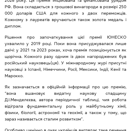
2026 року. Ця премія ініційована та фінансована урядом
РФ. Вона складається з грошової винагороди в розмірі 250
000 доларів США для кожного з двох переможців.
Кожному з лауреатів вручаються також золота медаль і
диплом.
Рішення про започаткування цієї премії ЮНЕСКО
ухвалило у 2019 році. Поки вона присуджувалася лише
двічі: у 2021 та 2023 роках, хоча премія позиціонується як
щорічна. Кожного разу одним із двох нагороджених був
російський науковець(ця). У міжнародному журі присутні
науковці з Іспанії, Німеччини, Росії, Мексики, Індії, Кенії та
Марокко.
Як зазначається в офіційній інформації про цю премію,
“вона вшановує видатну наукову спадщину
Д.І.Менделєєва, автора періодичної таблиці, чия робота
відіграла фундаментальну роль у майбутньому хімії,
фізики, біології, астрономії та геохімії, а також у тому, що
зараз називається сталим розвитком”.
Особливо цинічно в очах українців виглядає таке речення