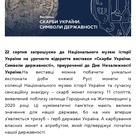
22 серпня запрошуємо до Національного музею історії
України на урочисте відкриття виставки «Скарби України.
Символи державності», приуроченої до Дня Незалежності
України.
На виставці можна побачити унікальні
експонати доби княжої Русі: монети із
колекції Національного музею історії України та сучасну
сенсаційну знахідку – скарб монет початку 11 століття,
виявлений поблизу селища Городниця на Житомирщині у
2020 році. Ці нумізматичні пам’ятки мають велике
значення для нашої держави, бо на них вперше
з’являється тризуб – герб держави Україна. А карбування
власних монет є атрибутом, який підтверджує початки
нашої державності.