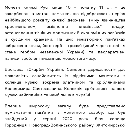
Монети княжої Русі кінця 10 – початку 11 ст. – це
закарбовані в металі пам’ятки, що відображають період
найбільшого розквіту княжої держави, зміну язичництва
християнством, зміцнення князівської влади,
встановлення тісніших політичних й економічних зав’язків
із сусідніми країнами. На цих мініатюрних пам’ятках
зображено князя, його герб – тризуб (який через століття
стане гербом незалежної України) та декларативні
написи, зроблені писемною мовою того часу.
Виставка «Скарби України. Символи державності» дає
можливість ознайомитись із рідкісними монетами з
колекції музею, зокрема златником та срібляниками
Володимира Святославича. Колекція срібляників нашого
музею найповніша та найбільша в Україні.
Вперше широкому загалу буде представлено
нумізматичні пам’ятки з монетного скарбу, що був
знайдений у серпні 2020 року біля селища
Городниця Новоград-Волинського району Житомирської