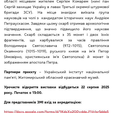
області місцевим жителем Сергієм Комарем (нині пан
Сергій захищає Україну в лавах Третьої окремої штурмової
бригади ЗСУ). На місце знахідки виїхала група
науковців на чолі з кандидатом історичних наук Андрієм
Петраускасом. Завдяки цьому скарб отримав археологічне
підтвердження, що значно підвищило його наукове
значення. Скарб складається з 35 монет і двох їхніх
фрагментів, що карбувалися за часів правління
Володимира Святославича (972–1015), Святополка
Окаянного (1015–1019), руського князя на ім’я Петор
(ймовірно, християнське ім’я Святополка) й монет із
зображенням апостола Петра.
Партнери проєкту
– Український інститут національної
пам'яті, Житомирський обласний краєзнавчий музей.
Урочисте відкриття виставки відбудеться 22 серпня 2025
року. Початок о 15:00.
Для представників ЗМІ вхід за акредитацією:
https://docs.google.com/forms/d/1KdsXo2QDvddeJ1VcIsr5ddq5