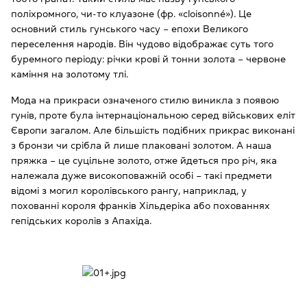
поліхромного, чи-то клуазоне (фр. «cloisonné»). Це
основний стиль гунського часу – епохи Великого
переселення народів. Він чудово відображає суть того
буремного періоду: річки крові й тонни золота – червоне
каміння на золотому тлі.
Мода на прикраси означеного стилю виникла з появою
гунів, проте була інтернаціональною серед військових еліт
Європи загалом. Але більшість подібних прикрас виконані
з бронзи чи срібла й лише плаковані золотом. А наша
пряжка – це суцільне золото, отже йдеться про річ, яка
належала дуже високоповажній особі – такі предмети
відомі з могил королівського рангу, наприклад, у
похованні короля франків Хільдеріка або похованнях
гепідських королів з Апахіда.