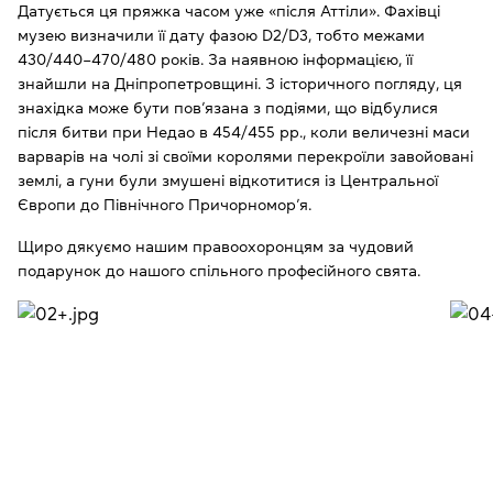
Датується ця пряжка часом уже «після Аттіли». Фахівці
музею визначили її дату фазою D2/D3, тобто межами
430/440–470/480 років. За наявною інформацією, її
знайшли на Дніпропетровщині. З історичного погляду, ця
знахідка може бути пов’язана з подіями, що відбулися
після битви при Недао в 454/455 рр., коли величезні маси
варварів на чолі зі своїми королями перекроїли завойовані
землі, а гуни були змушені відкотитися із Центральної
Європи до Північного Причорномор’я.
Щиро дякуємо нашим правоохоронцям за чудовий
подарунок до нашого спільного професійного свята.