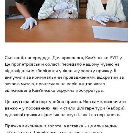
Сьогодні, напередодні Дня археолога, Кам’янське РУП у
Дніпропетровській області передало нашому музею на
відповідальне зберігання унікальну золоту пряжку. Її
вилучили за кримінальним провадженням, відкритим за
заявою музею, процесуальне керівництво якого
здійснювала Кам’янська окружна прокуратура.
Це взуттєва або портупейна пряжка. Яка саме, визначити
важко – у похованнях, які містили цілі гарнітури (набори),
однакові пряжки відомі як на взутті, так і на портупеях.
Пряжка виконана із золота, а вставка – це альмандин,
тобто гранат. Такий стиль має назву гунського