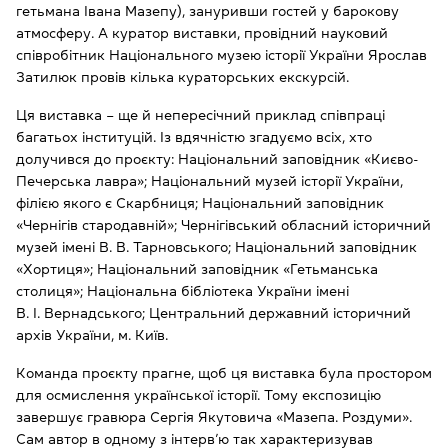
гетьмана Івана Мазепу), зануривши гостей у барокову
атмосферу. А куратор виставки, провідний науковий
співробітник Національного музею історії України Ярослав
Затилюк провів кілька кураторських екскурсій.
Ця виставка – ще й непересічний приклад співпраці
багатьох інституцій. Із вдячністю згадуємо всіх, хто
долучився до проєкту: Національний заповідник «Києво-
Печерська лавра»; Національний музей історії України,
філією якого є Скарбниця; Національний заповідник
«Чернігів стародавній»; Чернігівський обласний історичний
музей імені В. В. Тарновського; Національний заповідник
«Хортиця»; Національний заповідник «Гетьманська
столиця»; Національна бібліотека України імені
В. І. Вернадського; Центральний державний історичний
архів України, м. Київ.
Команда проєкту прагне, щоб ця виставка була простором
для осмислення української історії. Тому експозицію
завершує гравюра Сергія Якутовича «Мазепа. Роздуми».
Сам автор в одному з інтерв’ю так характеризував