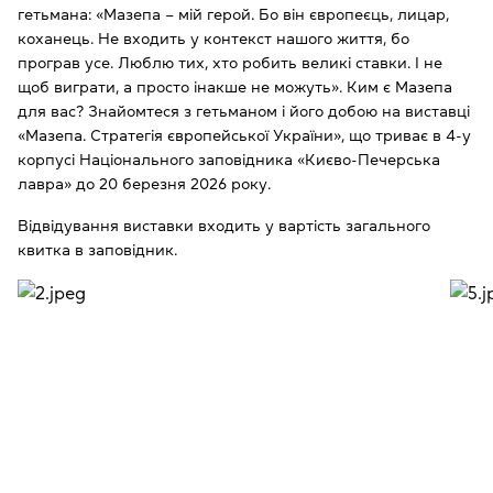
гетьмана: «Мазепа – мій герой. Бо він європеєць, лицар,
коханець. Не входить у контекст нашого життя, бо
програв усе. Люблю тих, хто робить великі ставки. І не
щоб виграти, а просто інакше не можуть». Ким є Мазепа
для вас? Знайомтеся з гетьманом і його добою на виставці
«Мазепа. Стратегія європейської України», що триває в 4-у
корпусі Національного заповідника «Києво-Печерська
лавра» до 20 березня 2026 року.
Відвідування виставки входить у вартість загального
квитка в заповідник.