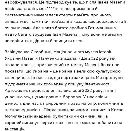
народжувалася. Це підтверджує те, що після Івана Мазепи
декілька століть мос****ня цілеспрямовано й
систематично намагалася стерти пам’ять про нього,
знищити всі пам’ятки, пов’язані з козацькою державою та її
очільниками. Але надто багато зробила Гетьманщина,
надто багато збудував Іван Мазепа. Тому вони не змогли
викорінити, підірвати й знищити все».
Завідувачка Скарбниці Національного музею історії
України Наталія Панченко згадала: «Ще 2022 року ми
почали проєкт, присвячений гетьману Мазепі, бо хотіли
показати, що Україна – це країна з великою культурною
спадщиною, і в нас є те, що варто захищати. Ми прагнули
підтримати наших громадян у пошуку ідентичності.
Артефакти, представлені на виставці 2022 року, і нині
унаочнюють, що ми давно є Європою. У нас спільні
цінності, для нас є природним право на опір, коли чинять
несправедливість. Підручники, за якими вчилися в Києво-
Могилянській академії, були такими самими, як і в
європейських університетах. І все це можна побачити на
виставці».