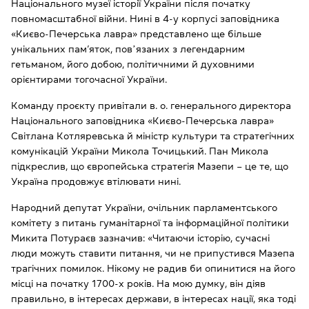
Національного музеї історії України після початку
повномасштабної війни. Нині в 4-у корпусі заповідника
«Києво-Печерська лавра» представлено ще більше
унікальних пам’яток, повʼязаних з легендарним
гетьманом, його добою, політичними й духовними
орієнтирами тогочасної України.
Команду проєкту привітали в. о. генерального директора
Національного заповідника «Києво-Печерська лавра»
Світлана Котляревська й міністр культури та стратегічних
комунікацій України Микола Точицький. Пан Микола
підкреслив, що європейська стратегія Мазепи – це те, що
Україна продовжує втілювати нині.
Народний депутат України, очільник парламентського
комітету з питань гуманітарної та інформаційної політики
Микита Потураєв зазначив: «Читаючи історію, сучасні
люди можуть ставити питання, чи не припустився Мазепа
трагічних помилок. Нікому не радив би опинитися на його
місці на початку 1700-х років. На мою думку, він діяв
правильно, в інтересах держави, в інтересах нації, яка тоді