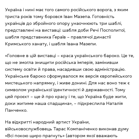
Україна і нині має того самого російського ворога, з яким
триста років тому боровся Іван Мазепа. Готовність
українців до збройного опору унаочнюють три шаблі,
представлені на виставці: шабля доби Речі Посполитої,
шабля представника Ґераїв – правлячої династії
Кримського ханату, і шабля Івана Мазепи.
«Головне в цій виставці – краса українського бароко. Це те,
що не змогла знищити російська імперія, замінивши
систему освіти й права, насадивши свою адміністрацію.
Українське бароко сформувалося як версія європейського
мистецького напрямку, і живе донині. Для нас воно теж є
символом української ідентичності й державності. Тому
цей проєкт – ще й про красу і те, що Україна буде жити,
доки житиме наша спадщина», – підкреслила Наталія
Панченко.
На відкритті народний артист України,
військовослужбовець Тарас Компаніченко виконав думу
«Всі покою щиро прагнуть» (автором якої вважають