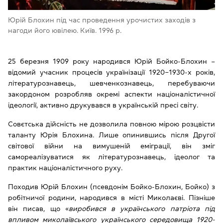
Юрій Блохин під час проведення урочистих заходів з
нагоди його ювілею. Київ. 1996 р.
25 березня 1909 року народився Юрій Бойко-Блохин –
відомий учасник процесів українізації 1920‒1930-х років,
літературознавець, шевченкознавець, перебуваючи
закордоном розробляв окремі аспекти націоналістичної
ідеології, активно друкувався в українській пресі світу.
Совєтська дійсність не дозволила повною мірою розцвісти
таланту Юрія Блохина. Лише опинившись після Другої
світової війни на вимушеній еміграції, він зміг
самореалізуватися як літературознавець, ідеолог та
практик націоналістичного руху.
Походив Юрій Блохин (псевдонім Бойко-Блохин, Бойко) з
робітничої родини, народився в місті Миколаєві. Пізніше
він писав, що «
виробився в українського патріота під
впливом миколаївського українського середовища 1920-