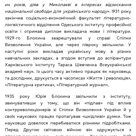
их років, діяв у Миколаєві в інтересах відзискання
національної свободи для українського народу
». l931 року
закінчив соціально-економічний факультет літературно-
лінгвістичного відділення Одеського інституту професійної
освіти і отримав диплом викладача мови і літератури.
1929-го Блохина заарештували у справі Спілки
Визволення України, але через півроку звільнили. У
наступні роки викладав українську мову в різних
навчальних закладах, а згодом вступив до аспірантури
Харківського інституту Тараса Шевченка Всеукраїнської
академії наук. Із цього часу активно працює як науковець
та дослідник, друкується в часописах «Життя і революція»,
«Літературна критика», «Літературний журнал»,
1935 року Юрія Блохина звільнили з інституту,
звинувативши у тому, що він «підпав» під вплив
контрреволюціонерів зі Спілки Визволення України й у
своїх наукових працях пропагував «шкідливі» думки. Тож
науковцю довелося перебиватися різними підробітками.
Перед Другою світовою війною він одружується з