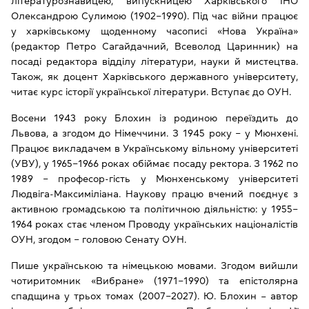
літературознавицею, випускницею Харківського ІНО
Олександрою Сулимою (1902‒1990). Під час війни працює
у харківському щоденному часописі «Нова Україна»
(редактор Петро Сагайдачний, Всеволод Царинник) на
посаді редактора відділу літератури, науки й мистецтва.
Також, як доцент Харківського державного університету,
читає курс історії української літератури. Вступає до ОУН.
Восени 1943 року Блохин із родиною переїздить до
Львова, а згодом до Німеччини. З 1945 року ‒ у Мюнхені.
Працює викладачем в Українському вільному університеті
(УВУ), у 1965‒1966 роках обіймає посаду ректора. З 1962 по
1989 ‒ професор-гість у Мюнхенському університеті
Людвіга-Максиміліана. Наукову працю вчений поєднує з
активною громадською та політичною діяльністю: у 1955‒
1964 роках стає членом Проводу українських націоналістів
ОУН, згодом ‒ головою Сенату ОУН.
Пише українською та німецькою мовами. Згодом вийшли
чотиритомник «Вибране» (1971‒1990) та епістолярна
спадщина у трьох томах (2007‒2027). Ю. Блохин – автор