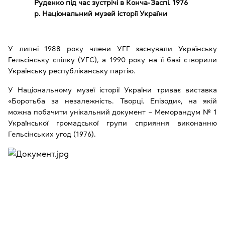
Руденко під час зустрічі в Конча-Заспі. 1976
р. Національний музей історії України
У липні 1988 року члени УГГ заснували Українську
Гельсінську спілку (УГС), а 1990 року на її базі створили
Українську республіканську партію.
У Національному музеї історії України триває виставка
«Боротьба за незалежність. Творці. Епізоди», на якій
можна побачити унікальний документ – Меморандум № 1
Української громадської групи сприяння виконанню
Гельсінських угод (1976).