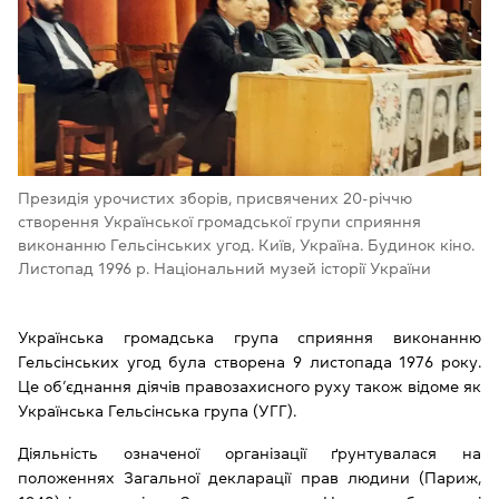
Президія урочистих зборів, присвячених 20-річчю
створення Української громадської групи сприяння
виконанню Гельсінських угод. Київ, Україна. Будинок кіно.
Листопад 1996 р. Національний музей історії України
Українська громадська група сприяння виконанню
Гельсінських угод була створена 9 листопада 1976 року.
Це об’єднання діячів правозахисного руху також відоме як
Українська Гельсінська група (УГГ).
Діяльність означеної організації ґрунтувалася на
положеннях Загальної декларації прав людини (Париж,