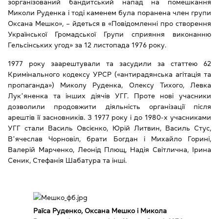
зорганізований бандитський напад на помешкання
Миколи Руденка і тоді каменем була поранена член групи
Оксана Мешко», – йдеться в «Повідомленні про створення
Української Громадської Групи сприяння виконанню
Гельсінських угод» за 12 листопада 1976 року.
1977 року заарештували та засудили за статтею 62
Кримінального кодексу УРСР («антирадянська агітація та
пропаганда») Миколу Руденка, Олексу Тихого, Левка
Лукʼяненка та інших діячів УГГ. Проте нові учасники
дозволили продовжити діяльність організації після
арештів її засновників. З 1977 року і до 1980-х учасниками
УГГ стали Василь Овсієнко, Юрій Литвин, Василь Стус,
Вʼячеслав Чорновіл, брати Богдан і Михайло Горині,
Валерій Марченко, Леонід Плющ, Надія Світлична, Ірина
Сеник, Стефанія Шабатура та інші.
Раїса Руденко, Оксана Мешко і Микола