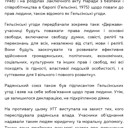
1948) і на розділах Заключного акту Наради з безпеки і
співробітництва в Європі (Гельсінкі, 1975) щодо поваги до
прав людини, також відомого як Гельсінські угоди.
Гельсінські угоди передбачали зокрема таке: «Держави-
учасниці будуть поважати права людини і основні
свободи, включаючи свободу думки, совісті, релігії та
переконань для всіх, незалежно від статі, мови і релігії.
Вони будуть заохочувати та розвивати ефективне
здійснення громадянських, політичних, економічних,
соціальних, культурних та інших прав і свобод, які всі
походять із гідності, властивої людській особистості, і є
суттєвими для її вільного і повного розвитку».
Радянський союз також був підписантом Гельсінських
угод і взяв на себе зобов’язання щодо прав людини. Утім,
це залишилося декларацією, не підкріпленою діями.
На противагу цьому УГГ виступала на захист тих, кого
переслідувала радянська влада. Учасники об’єднання
надавали таким людям юридичну та моральну допомогу.
Також вони приймали письмові скарги про порушення