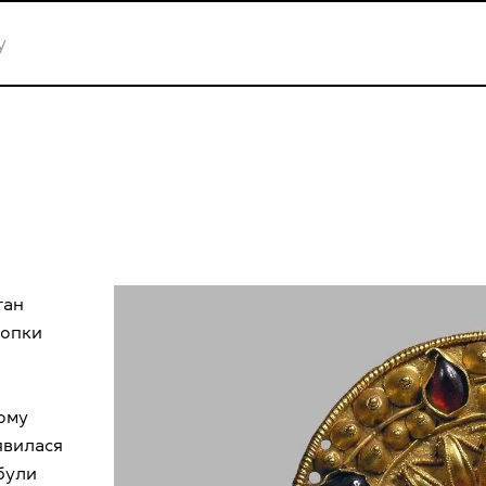
ган
копки
ому
’явилася
були