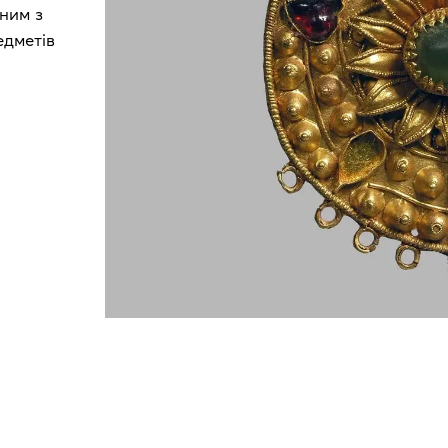
дним з
едметів