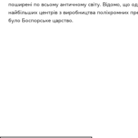
поширені по всьому античному світу. Відомо, що о
найбільших центрів з виробництва поліхромних пр
було Боспорське царство.