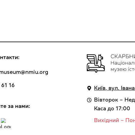
нтакти:
y_museum@nmiu.org
 61 16
Київ, вул. Іван
Вівторок – Нед
те за нами:
Каса до 17:00
Вихідний – По