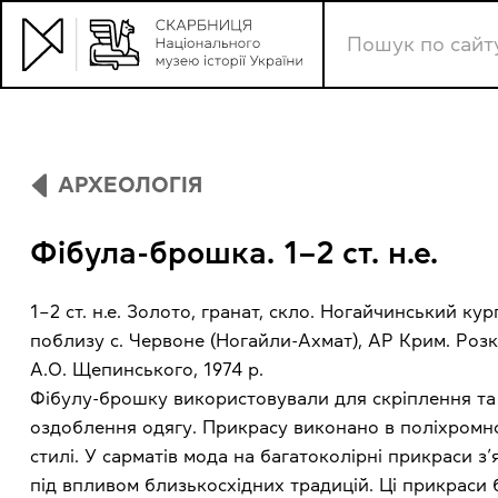
АРХЕОЛОГІЯ
Фібула-брошка. 1–2 ст. н.е.
1–2 ст. н.е. Золото, гранат, скло. Ногайчинський кур
поблизу с. Червоне (Ногайли-Ахмат), АР Крим. Роз
А.О. Щепинського, 1974 р.
Фібулу-брошку використовували для скріплення та
оздоблення одягу. Прикрасу виконано в поліхромн
стилі. У сарматів мода на багатоколірні прикраси з
під впливом близькосхідних традицій. Ці прикраси 