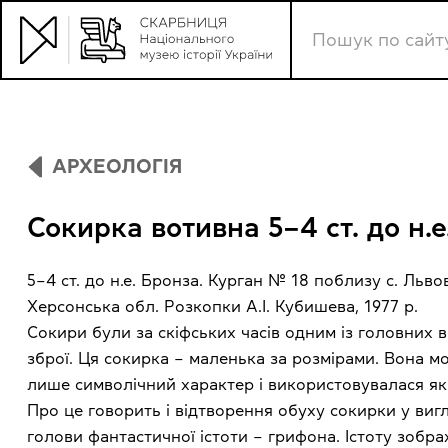
АРХЕОЛОГІЯ
Сокирка вотивна 5–4 ст. до н.е
5–4 ст. до н.е. Бронза. Курган № 18 поблизу с. Льво
Херсонська обл. Розкопки А.І. Кубишева, 1977 р.
Сокири були за скіфських часів одним із головних в
зброї. Ця сокирка – маленька за розмірами. Вона м
лише символічний характер і використовувалася як
Про це говорить і відтворення обуху сокирки у вигл
голови фантастичної істоти – грифона. Істоту зобр