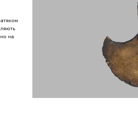
натяком
мляють
ено на