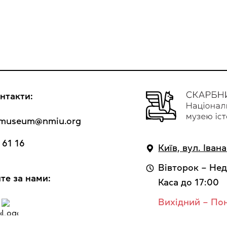
нтакти:
y_museum@nmiu.org
 61 16
Київ, вул. Іван
Вівторок – Нед
те за нами:
Каса до 17:00
Вихідний – По