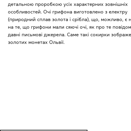
детальною проробкою усіх характерних зовнішніх
особливостей. Очі грифона виготовлено з електру
(природний сплав золота і срібла), що, можливо, є 
на те, що грифони мали сяючі очі, як про те повідо
давні письмові джерела. Саме такі сокирки зображ
золотих монетах Ольвії.