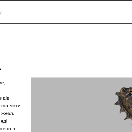
.
ве,
идів
огла мати
 жезл.
яді
ажено з