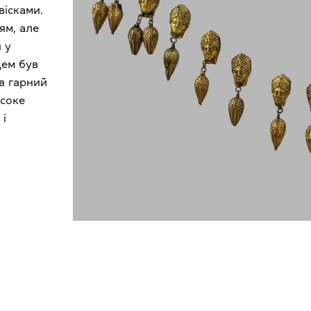
вісками.
ям, але
 у
дем був
в гарний
исоке
 і