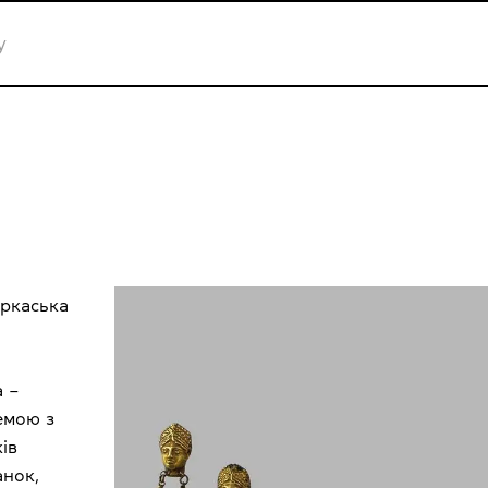
еркаська
а –
емою з
ів
анок,