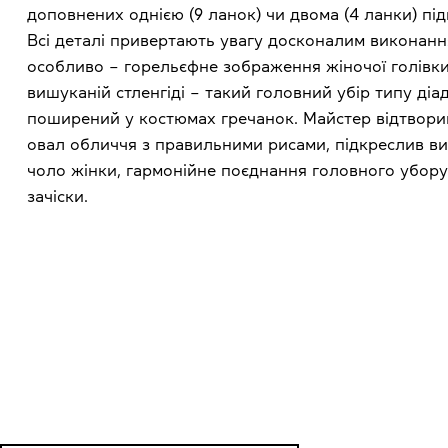
доповнених однією (9 ланок) чи двома (4 ланки) під
Всі деталі привертають увагу досконалим виконанн
особливо – горельєфне зображення жіночої голівки
вишуканій стленгіді – такий головний убір типу діа
поширений у костюмах гречанок. Майстер відтвори
овал обличчя з правильними рисами, підкреслив в
чоло жінки, гармонійне поєднання головного убору
зачіски.