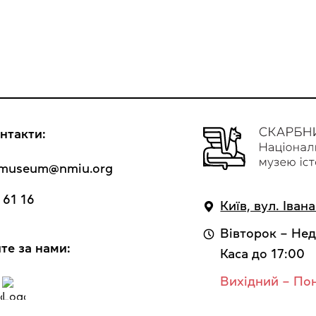
нтакти:
y_museum@nmiu.org
 61 16
Київ, вул. Іван
Вівторок – Нед
те за нами:
Каса до 17:00
Вихідний – По