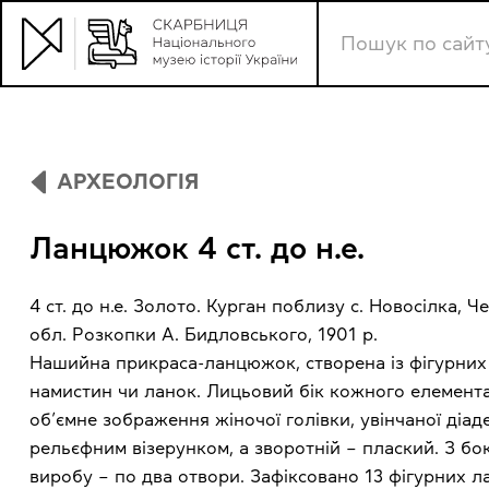
АРХЕОЛОГІЯ
Ланцюжок 4 ст. до н.е.
4 ст. до н.е. Золото. Курган поблизу с. Новосілка, Ч
обл. Розкопки А. Бидловського, 1901 р.
Нашийна прикраса-ланцюжок, створена із фігурних
намистин чи ланок. Лицьовий бік кожного елемент
об’ємне зображення жіночої голівки, увінчаної діад
рельєфним візерунком, а зворотній – плаский. З бок
виробу – по два отвори. Зафіксовано 13 фігурних л