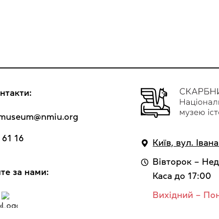
нтакти:
y_museum@nmiu.org
 61 16
Київ, вул. Іван
Вівторок – Нед
те за нами:
Каса до 17:00
Вихідний – По