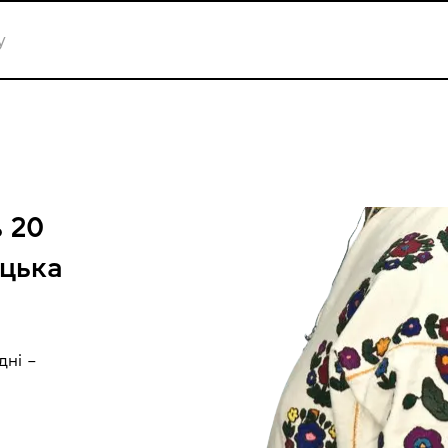
 20
ецька
дні –