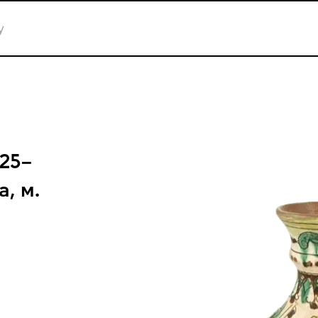
925–
, м.