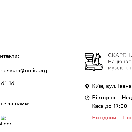
нтакти:
y_museum@nmiu.org
 61 16
Київ, вул. Іван
Вівторок – Нед
те за нами:
Каса до 17:00
Вихідний – По