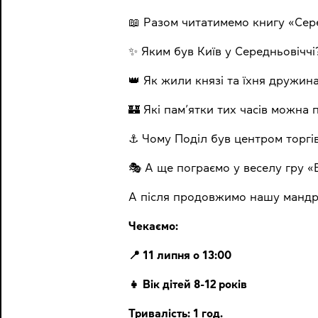
📖 Разом читатимемо книгу «Сере
✨ Яким був Київ у Середньовіччі
👑 Як жили князі та їхня дружин
🏰 Які пам’ятки тих часів можна 
⚓ Чому Поділ був центром торгів
🎭 А ще пограємо у веселу гру «В
А після продовжимо нашу мандрів
Чекаємо:
📍 11 липня о 13:00
👧 Вік дітей 8-12 років
Тривалість: 1 год.