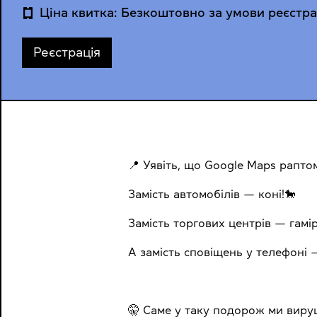
Ціна квитка: Безкоштовно за умови реєстра
Реєстрація
📍 Уявіть, що Google Maps рапто
Замість автомобілів — коні!🐎
Замість торгових центрів — гамі
А замість сповіщень у телефоні 
🤫 Саме у таку подорож ми вируш