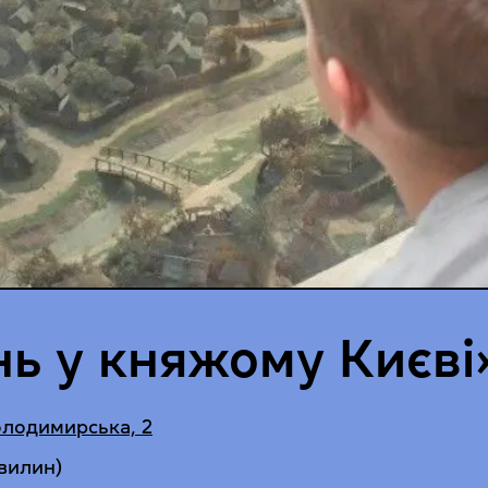
нь у княжому Києві
олодимирська, 2
хвилин)