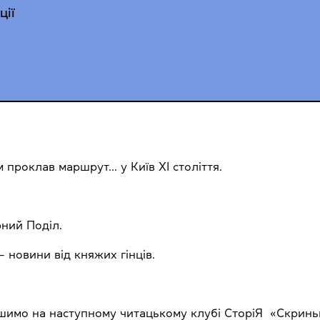
ції
м проклав маршрут… у Київ XI століття.
рний Поділ.
— новини від княжих гінців.
имо на наступному читацькому клубі СторіЯ «Скринька і