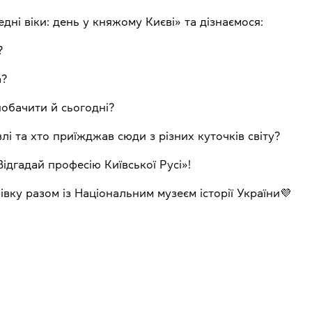
дні віки: день у княжому Києві» та дізнаємося:
?
а?
побачити й сьогодні?
лі та хто приїжджав сюди з різних куточків світу?
ідгадай професію Київської Русі»!
ку разом із Національним музеєм історії України💜