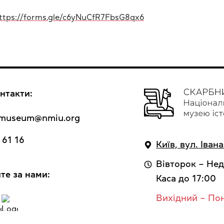
ttps://forms.gle/c6yNuCfR7FbsG8qx6
нтакти:
y_museum@nmiu.org
 61 16
Київ, вул. Іван
Вівторок – Нед
те за нами:
Каса до 17:00
Вихідний – По