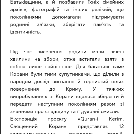
Батьківщини, а й позбавили їхніх сімейних
архівів, фотографій та інших реліквій, що
поколіннями допомагали підтримувати
родинні зв’язки, зберігати пам'ять та
ідентичність.
Під час виселення родини мали лічені
хвилини на збори, отже встигали взяти з
собою лише найцінніше. Для багатьох саме
Корани були тими супутниками, що ділили з
народом досвід вигнання й тернистий шлях
повернення до Криму. У тяжких
випробуваннях ці Корани вдалося зберегти й
передати наступним поколінням разом зі
знаннями про спадщину та її духовні смисли.
Експозиція проєкту «Quran-i Kerim.
Священний Коран» представляє 12
задокументованих родинних історій,