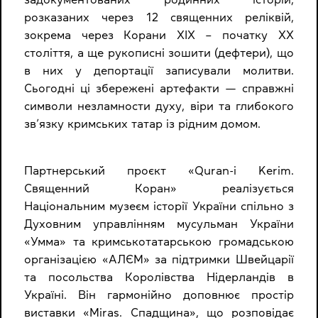
розказаних через 12 священних реліквій,
зокрема через Корани XIX – початку XX
століття, а ще рукописні зошити (дефтери), що
в них у депортації записували молитви.
Сьогодні ці збережені артефакти — справжні
символи незламности духу, віри та глибокого
зв’язку кримських татар із рідним домом.
Партнерський проєкт «Quran-i Kerim.
Священний Коран» реалізується
Національним музеєм історії України спільно з
Духовним управлінням мусульман України
«Умма» та кримськотатарською громадською
організацією «АЛЄМ» за підтримки Швейцарії
та посольства Королівства Нідерландів в
Україні. Він гармонійно доповнює простір
виставки «Miras. Спадщина», що розповідає