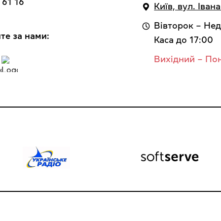
 61 16
Київ, вул. Іван
Вівторок – Нед
те за нами:
Каса до 17:00
Вихідний – По