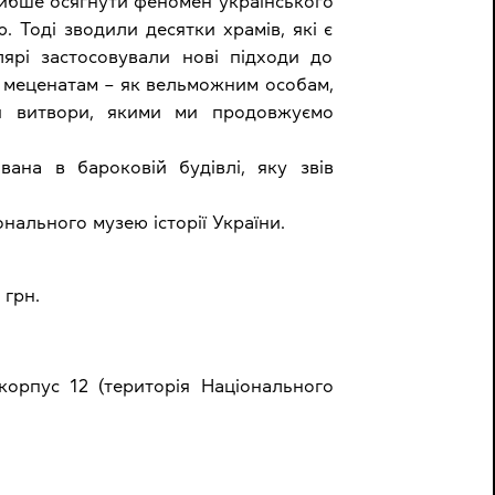
либше осягнути феномен українського
 Тоді зводили десятки храмів, які є
ярі застосовували нові підходи до
ки меценатам – як вельможним особам,
ися витвори, якими ми продовжуємо
вана в бароковій будівлі, яку звів
нального музею історії України.
 грн.
 корпус 12 (територія Національного