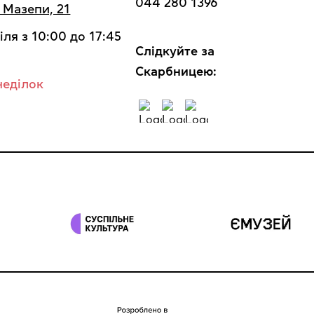
044 280 1396
а Мазепи, 21
іля з 10:00 до 17:45
Cлідкуйте за
Скарбницею:
неділок