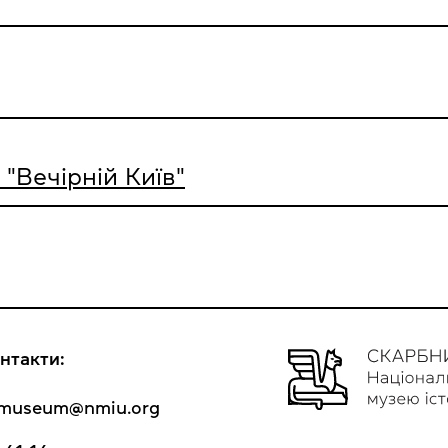
"Вечірній Київ"
нтакти:
y_museum@nmiu.org