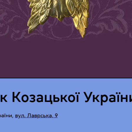
 Козацької Україн
раїни
,
вул. Лаврська, 9