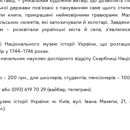
ставці, – унікальний художній витвір, що дозволить г
кої держави пов’язані з пануванням саме цього стилю.
али книги, прикрашені неймовірними гравюрами. Мал
ельських сюжетів, які запозичували й золотарі. Завдя
м – розквітали українські міста й села, з’являл
і Національного музею історії України, що розташо
р у 1744–1746 роках.
начальник науково-дослідного відділу Скарбниці Націо
 – 200 грн., для школярів, студентів, пенсіонерів – 100
або (093) 619 70 29 (вайбер, телеграм).
ею історії України: м. Київ, вул. Івана Мазепи, 21,
»).