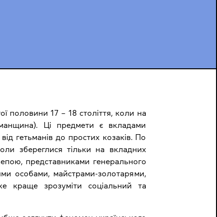
ї половини 17 – 18 століття, коли на
ьманщина). Ці предмети є вкладами
від гетьманів до простих козаків. По
інколи збереглися тільки на вкладних
зепою, представниками генерального
ми особами, майстрами-золотарями,
же краще зрозуміти соціальний та