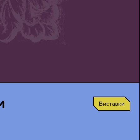
и
Виставки