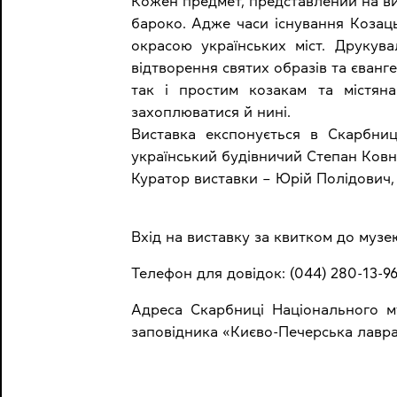
Кожен предмет, представлений на ви
бароко. Адже часи існування Козаць
окрасою українських міст. Друкув
відтворення святих образів та єванг
так і простим козакам та містяна
захоплюватися й нині.
Виставка експонується в Скарбниц
український будівничий Степан Ковні
Куратор виставки – Юрій Полідович, 
Вхід на виставку за квитком до музею
Телефон для довідок: (044) 280-13-96 
Адреса Скарбниці Національного муз
заповідника «Києво-Печерська лавра