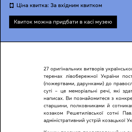
Ціна квитка: За вхідним квитком
Квиток можна придбати в касі музею
27 оригінальних витворів українсько
теренах лівобережної України пос
(пожертвами, дарунками) до правосла
суті – це меморіальні речі, які зд
написах. Ви познайомитеся з конкр
старшини, полковниками й сотника
козаком Решетилівської сотні Па
адміністративний устрій козацької Укра