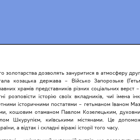
го золотарства дозволять зануритися в атмосферу друго
тала козацька держава – Військо Запорозьке (Гет
вних храмів представників різних соціальних верст – 
атні розповісти історію своїх вкладників, чиї імена 
етними історичними постатями – гетьманом Іваном Ма
ми, кошовим отаманом Павлом Козелецьким, духовни
влом Шкурупієм, київськими містянами. Це допомо
їни, а відтак і складні віражі історії того часу.