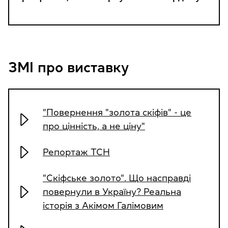
ЗМІ про виставку
"Повернення "золота скіфів" - це
про цінність, а не ціну"
Репортаж ТСН
"Скіфське золото". Що насправді
повернули в Україну? Реальна
історія з Акімом Галімовим