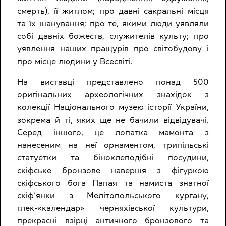
смерть), її житлом; про давні сакральні місця
та їх шанування; про те, якими люди уявляли
собі давніх божеств, служителів культу; про
уявлення наших пращурів про світобудову і
про місце людини у Всесвіті.
На виставці представлено понад 500
оригінальних археологічних знахідок з
колекції Національного музею історії України,
зокрема й ті, яких ще не бачили відвідувачі.
Серед іншого, це лопатка мамонта з
нанесеним на неї орнаментом, трипільські
статуетки та біноклеподібні посудини,
скіфське бронзове навершя з фігуркою
скіфського бога Папая та намиста знатної
скіф’янки з Мелітопольського кургану,
глек-«календар» черняхівської культури,
прекрасні взірці античного бронзового та