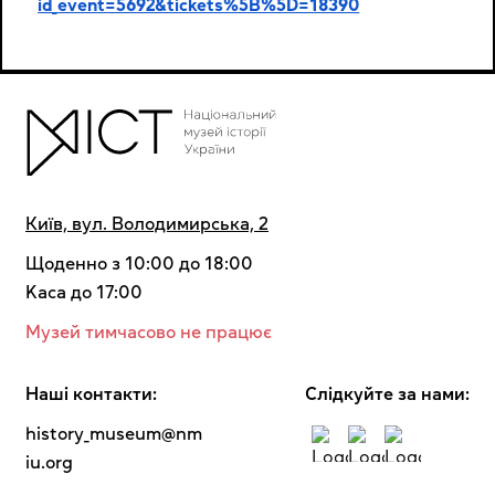
id_event=5692&tickets%5B%5D=18390
Київ, вул. Володимирська, 2
Щоденно з 10:00 до 18:00
Kaca до 17:00
Музей тимчасово не працює
Наші контакти:
Cлідкуйте за нами:
history_museum@nm
iu.org