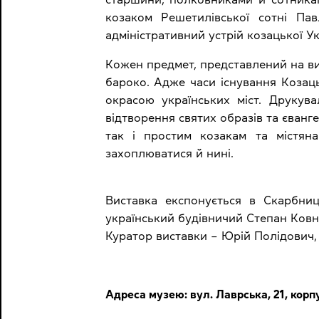
козаком Решетилівської сотні Па
адміністративний устрій козацької Укра
Кожен предмет, представлений на ви
бароко. Адже часи існування Козаць
окрасою українських міст. Друкув
відтворення святих образів та єванг
так і простим козакам та містяна
захоплюватися й нині.
Виставка експонується в Скарбниц
український будівничий Степан Ковні
Куратор виставки – Юрій Полідович, 
Адреса музею: вул. Лаврська, 21, корп