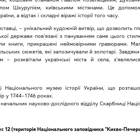
влом Шкурупієм, київськими містянами. Це допомо
їни, а відтак і складні віражі історії того часу.
ставці, – унікальний художній витвір, що дозволить г
кої держави пов’язані з пануванням саме цього стилю.
али книги, прикрашені неймовірними гравюрами. Мал
ельських сюжетів, які запозичували й золотарі. Завдя
м – розквітали українські міста й села, з’являл
і Національного музею історії України, що розташо
р у 1744–1746 роках.
начальник науково-дослідного відділу Скарбниці Націо
ус 12 (територія Національного заповідника "Києво-Печерс