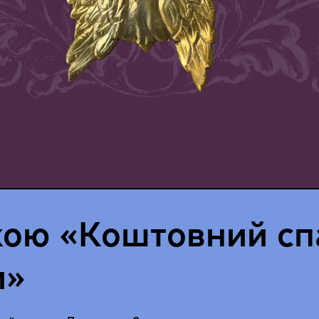
вкою «Коштовний с
и»