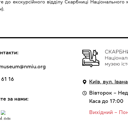
 до екскурсійного відділу Скарбниці Національного му
).
нтакти:
y_museum@nmiu.org
 61 16
Київ, вул. Іван
Вівторок – Нед
те за нами:
Каса до 17:00
Вихідний – По