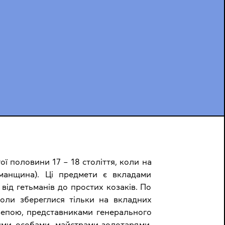
ї половини 17 – 18 століття, коли на
ьманщина). Ці предмети є вкладами
від гетьманів до простих козаків. По
інколи збереглися тільки на вкладних
зепою, представниками генерального
ми особами, майстрами-золотарями,