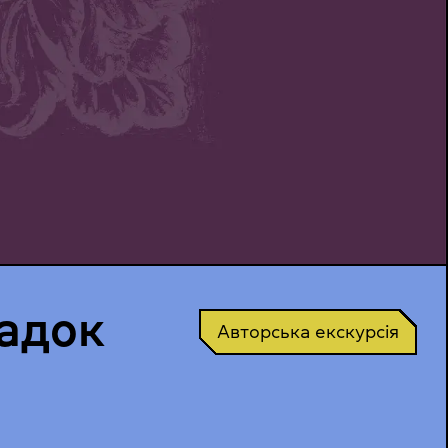
падок
Авторська екскурсія