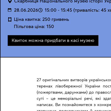
Cкарбниця Національного музею історії Ук
28.06.2026
15:00
-
15:45
(тривалість: 45 
Ціна квитка: 250 гривень
Пільгова ціна: 150
Квиток можна придбати в касі музею
27 оригінальних витворів українсько
теренах лівобережної України пос
(пожертвами, дарунками) до правосла
суті – це меморіальні речі, які зд
написах. Ви познайомитеся з конкр
старшини, полковниками й сотника