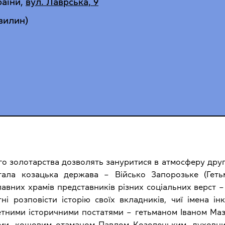
раїни
,
вул. Лаврська, 9
хвилин)
го золотарства дозволять зануритися в атмосферу друго
тала козацька держава – Військо Запорозьке (Гет
вних храмів представників різних соціальних верст – 
атні розповісти історію своїх вкладників, чиї імена 
етними історичними постатями – гетьманом Іваном Ма
ми, кошовим отаманом Павлом Козелецьким, духовни