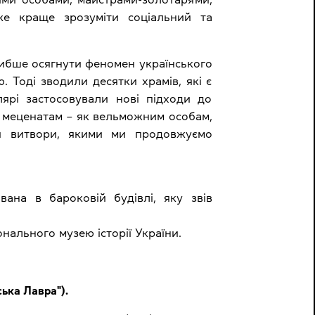
же краще зрозуміти соціальний та
либше осягнути феномен українського
 Тоді зводили десятки храмів, які є
ярі застосовували нові підходи до
ки меценатам – як вельможним особам,
ися витвори, якими ми продовжуємо
вана в бароковій будівлі, яку звів
нального музею історії України.
ька Лавра").