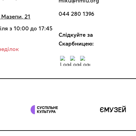
miku@nmiu.org
044 280 1396
а Мазепи, 21
іля з 10:00 до 17:45
Cлідкуйте за
Скарбницею:
неділок