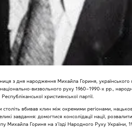
річниця з дня народження Михайла Гориня, українського
в національно-визвольного руху 1960–1990-х рр., народ
Республіканської християнської партії.
століть вбивав клин між окремими регіонами, нацьковую
ликі завдання: домогтися консолідації нації, розвалити
пу Михайла Гориня на з’їзді Народного Руху України, 19