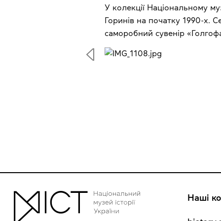
У колекції Національному муз
Горинів на початку 1990-х. 
саморобний сувенір «Голгофа
Наші ко