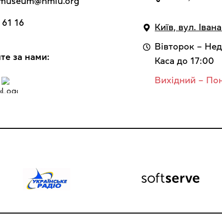
y_museum@nmiu.org
 61 16
Київ, вул. Іван
Вівторок – Нед
те за нами:
Каса до 17:00
Вихідний – По