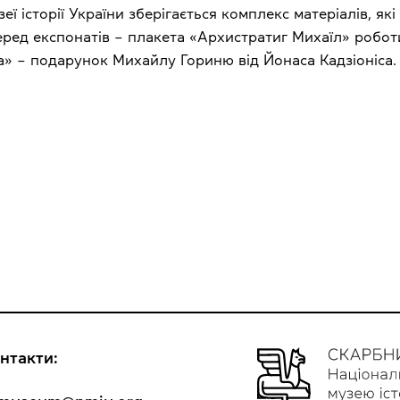
еї історії України зберігається комплекс матеріалів, я
Серед експонатів – плакета «Архистратиг Михаїл» робот
» – подарунок Михайлу Гориню від Йонаса Кадзіоніса.
нтакти: