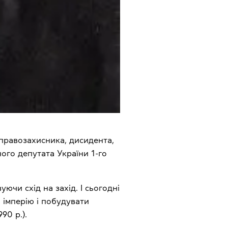
 правозахисника, дисидента,
ного депутата України 1-го
чи схід на захід. І сьогодні
 імперію і побудувати
90 р.).