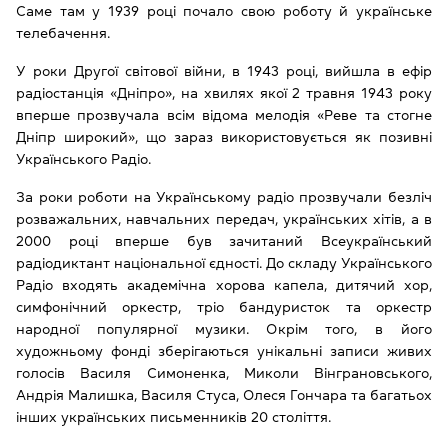
Саме там у 1939 році почало свою роботу й українське
телебачення.
У роки Другої світової війни, в 1943 році, вийшла в ефір
радіостанція «Дніпро», на хвилях якої 2 травня 1943 року
вперше прозвучала всім відома мелодія «Реве та стогне
Дніпр широкий», що зараз використовується як позивні
Українського Радіо.
За роки роботи на Українському радіо прозвучали безліч
розважальних, навчальних передач, українських хітів, а в
2000 році вперше був зачитаний Всеукраїнський
радіодиктант національної єдності. До складу Українського
Радіо входять академічна хорова капела, дитячий хор,
симфонічний оркестр, тріо бандуристок та оркестр
народної популярної музики. Окрім того, в його
художньому фонді зберігаються унікальні записи живих
голосів Василя Симоненка, Миколи Вінграновського,
Андрія Малишка, Василя Стуса, Олеся Гончара та багатьох
інших українських письменників 20 століття.