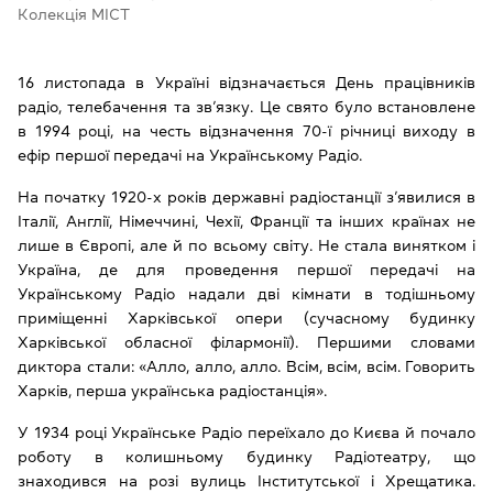
Колекція МІСТ
16 листопада в Україні відзначається День працівників
радіо, телебачення та зв’язку. Це свято було встановлене
в 1994 році, на честь відзначення 70-ї річниці виходу в
ефір першої передачі на Українському Радіо.
На початку 1920-х років державні радіостанції з’явилися в
Італії, Англії, Німеччині, Чехії, Франції та інших країнах не
лише в Європі, але й по всьому світу. Не стала винятком і
Україна, де для проведення першої передачі на
Українському Радіо надали дві кімнати в тодішньому
приміщенні Харківської опери (сучасному будинку
Харківської обласної філармонії). Першими словами
диктора стали: «Алло, алло, алло. Всім, всім, всім. Говорить
Харків, перша українська радіостанція».
У 1934 році Українське Радіо переїхало до Києва й почало
роботу в колишньому будинку Радіотеатру, що
знаходився на розі вулиць Інститутської і Хрещатика.