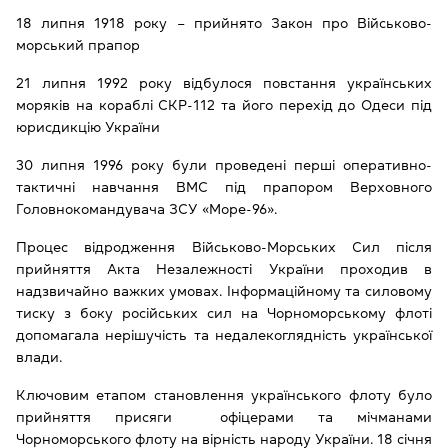
18 липня 1918 року – прийнято Закон про Військово-
морський прапор
21 липня 1992 року відбулося повстання українських
моряків на кораблі СКР-112 та його перехід до Одеси під
юрисдикцію України
30 липня 1996 року були проведені перші оперативно-
тактичні навчання ВМС під прапором Верховного
Головнокомандувача ЗСУ «Море-96».
Процес відродження Військово-Морських Сил після
прийняття Акта Незалежності України проходив в
надзвичайно важких умовах. Інформаційному та силовому
тиску з боку російських сил на Чорноморському флоті
допомагала нерішучість та недалекоглядність української
влади.
Ключовим етапом становлення українського флоту було
прийняття присяги офіцерами та мічманами
Чорноморського флоту на вірність народу України. 18 січня