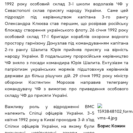
1992 року особовий склад 3-ї школи водолазів ЧФ у
Севастополі склав присягу народу України. Саме цей
підрозділ під керівництвом капітана 3-го рангу
Олександра Клюєва став першим, що розірвав російську
блокаду створення українського флоту. 26 січня 1992 року
особовий склад 17-ї бригади кораблів охорони водного
простору гарнізону Донузлав під командуванням капітана
2-го рангу Шалита Юрія прийняв присягу на вірність
народу України. В подальшому проросійське керівництво
ЧФ зняло з посади командира Юрія Шалита. Ентузіазм та
патріотизм українських моряків підштовхнув керівників
держави до більш рішучих дій. 29 січня 1992 року міністр
оборони Костянтин Морозов направив телеграму
командувачу ЧФ з вимогою про приведення особового
складу ЧФ до присяги Україні.
Важливу роль у відродженні ВМС
належить Спілці офіцерів України. 3–5
квітня 1992 року в Києві проходив 3-й з’їзд
Борис Кожин
Спілки офіцерів України, на якому були
визначені невідкладні заходи щодо