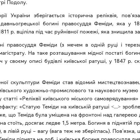
трі Подолу.
рії України зберігається історична реліквія, пов’яза
 давньогрецької богині правосуддя Феміди, яка у 1
 1811 р. вціліла під час руйнівної пожежі, яка знищила 
ні правосуддя Феміди (з мечем в одній руці і тере
магістрату. На таке розташування мідної постаті боги
у своєму описі будівлі київської ратуші, у 1847 р. 
ної скульптури Феміди став відомий мистецтвознаве
Київського художньо-промислового та наукового музею
 у статті «Реліквії київського міського самоврядування»
тефакту: «Статую Теміди на київській ратуші ˂…˃ зробле
аже, що Теміда була уміщена на фронтоні над галереєю 
она стоїть, досягає ледве 1,5 метра. Богиня в піднятій 
 в лівій руці – вагу (вага теж не зберіглась). Пов’язка
 Теміди піднята на лоб, і київська богиня правосуддя ди