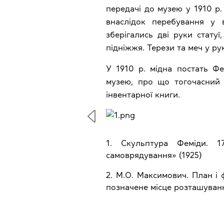
передачі до музею у 1910 р
внаслідок перебування у 
зберігались дві руки статуї
підніжжя. Терези та меч у ру
У 1910 р. мідна постать Ф
музею, про що тогочасний 
інвентарної книги.
1. Скульптура Феміди. 17
самоврядування» (1925)
2. М.О. Максимович. План і
позначене місце розташуванн