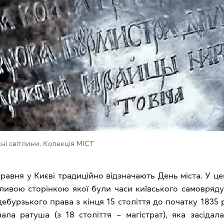
ні світлини. Колекція МІСТ
 травня у Києві традиційно відзначають День міста. У ц
жливою сторінкою якої були часи київського самовряд
бурзького права з кінця 15 століття до початку 1835 
ла ратуша (з 18 століття – магістрат), яка засідала