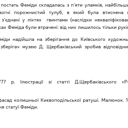
. постать Феміди складалась з п’яти уламків, найбіль
вогні порожнистий тулуб, в який була втиснена 
, з’єднані у ліктях гвинтами (наслідки некваліфікова
ках Феміда були втрачені: від них лишилось тільки рукі
еміди надійшла на зберігання до Київського художнь
зберігач музею Д. Щербаківський зробив відповід
77 р. Ілюстрації зі статті Д.Щербаківського «Рел
 фасад колишньої Києвоподільської ратуші. Малюнок. 
я статуї Феміди.