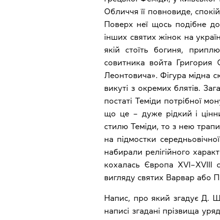
Обличчя її повновиде, спокі
Поверх неї щось подібне до
інших святих жінок на україн
якій стоїть богиня, припл
совитника войта Григория
Леонтовича». Фігура мідна скл
викуті з окремих блятів. Зага
постаті Теміди потрібної мо
що це – дуже рідкий і цінн
стилю Теміди, то з нею трап
на підмостки середньовічно
набирали релігійного характе
кохалась Європа XVI–XVIII 
вигляду святих Варвар або П
Напис, про який згадує Д. 
написі згадані прізвища уряд