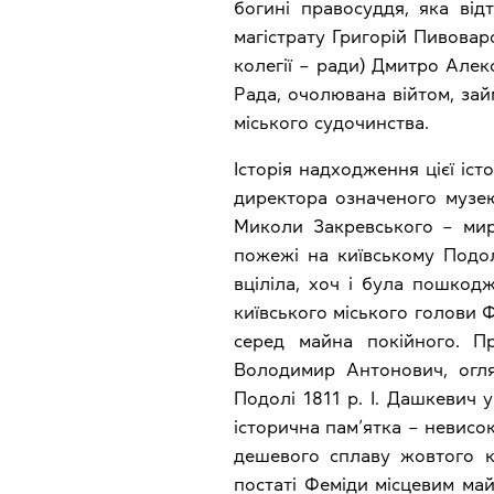
богині правосуддя, яка від
магістрату Григорій Пивоваро
колегії – ради) Дмитро Алек
Рада, очолювана війтом, зай
міського судочинства.
Історія надходження цієї іс
директора означеного музе
Миколи Закревського – миро
пожежі на київському Подол
вціліла, хоч і була пошкод
київського міського голови 
серед майна покійного. Пр
Володимир Антонович, огля
Подолі 1811 р. І. Дашкевич 
історична пам’ятка – невисок
дешевого сплаву жовтого к
постаті Феміди місцевим май