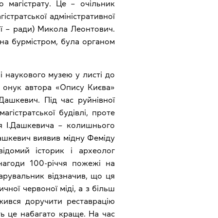
о магістрату. Це – очільник
гістратської адміністративної
ії – ради) Микола Леонтович.
ана бурмістром, була органом
і наукового музею у листі до
 онук автора «Опису Києва»
Дашкевич. Під час руйнівної
гістратської будівлі, проте
тя І.Дашкевича – колишнього
Дашкевич виявив мідну Феміду
відомий історик і археолог
нагоди 100-річчя пожежі на
дарувальник відзначив, що ця
чної червоної міді, а з більш
жився доручити реставрацію
ть це набагато краще. На час