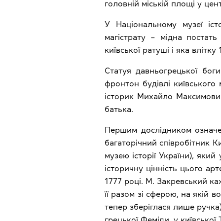
головній міській площі у цен
У Національному музеї істо
магістрату – мідна постать
київської ратуші і яка влітку
Статуя давньогрецької боги
фронтон будівлі київського 
історик Михайло Максимович 
батька.
Першим дослідником означе
багаторічний співробітник 
музею історії України), який
історичну цінність цього ар
1777 році. М. Закревський к
її разом зі сферою, на якій в
тепер зберіглася лише ручка),
грецької Феміди, у київської