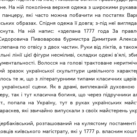
йне. На ній поколінна верхня одежа з широкими рукав
 панцеру, які часто можна побачити на постатях Вар
ських образах. Спідня одежа її довга; з-під неї виглядаю
юснута. На ній напис: «зделана 1777 года За прав
 Сидоровича Пивоварова бурмистра Димитрия Алекс
епана по отвісу з двох частин. Руки від ліктів, а також
льні лінії цієї фігури несміливі, складки одежі в’ялі, зб
нументальності. Волосся на голові трактоване неритмічн
ий зразок української скульптури цивільного характ
илось те ж, що з літературними типами класичних царів 
ї української сцени. Як в драмі, виплеканій духовною
ру, так і тут класична богиня, що через підручники ал
ст., попала на Україну, тут в руках українських майс
араскев, які звичайно випускали з своїх майстерень ук
Щербаківський, розташований на кулястому постаменті
овців київського магістрату, які у 1777 р. власним ко