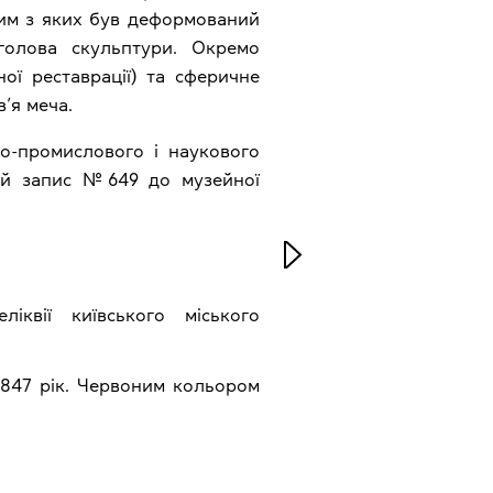
шим з яких був деформований
голова скульптури. Окремо
ної реставрації) та сферичне
в’я меча.
о-промислового і наукового
ний запис №649 до музейної
іквії київського міського
1847 рік. Червоним кольором