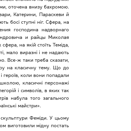
ами, оточена внизу бахромою.
вари, Катерини, Параскеви й
ть босі ступні ніг. Сфера, на
ления господина надворнаго
андровича и райцы Миколая
 сфера, на якій стоїть Теміда,
иті, мало виразні і не надають
о. Все-ж таки треба сказати,
еру на класичну тему. Що до
і героїв, коли вони попадали
 школою, класичні персонажі
егорій і символів, в яких так
трів набула того загального
раїнські майстри».
 скульптури Феміди. У цьому
штом виготовили мідну постать