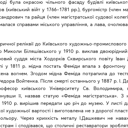
тоді була окрасою чільного фасаду будівлі київськог
в (київський війт у 1766–1781 рр.), бургомістр (член ма
сандрович та райця (член магістратської судової колег
малася справами міського управління, а лава, очолюв
торичної реліквії до Київського художньо-промислового 
ю Миколи Біляшівського у 1910 р. виклав двоюрідний
вий суддя міста Ходорків Сквирського повіту Іван 
і у 1811 р. мідна постать Феміди впала з фронтону ма
жена вогнем. Згодом мідна Феміда потрапила до тес
Федора Войтенка. Після смерті останнього у 1887 р. І. 
офесор київського Університету Св. Володимира, 
нувши її, назвав статую «Феміда магістратська». З 
у 1910 р. вирішив передати цю річ до музею. У листі 
ої художньої вартості і виготовлена не з дорогої пласти
ольору. Через крихкість металу І.Дашкевич не нава
страм і сподівався, що столичні реставратори зробля