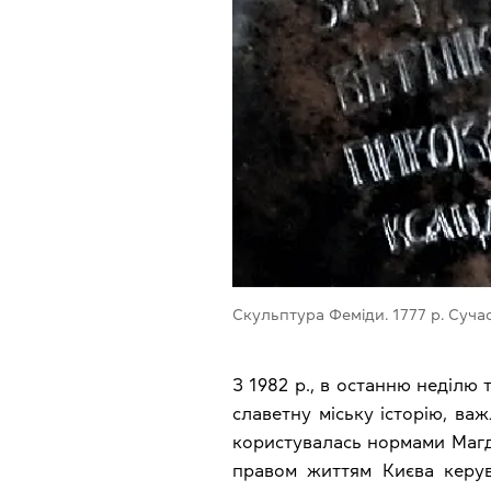
Скульптура Феміди. 1777 р. Сучас
З 1982 р., в останню неділю
славетну міську історію, ва
користувалась нормами Магде
правом життям Києва керува