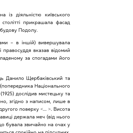
на із діяльністю київського
8 столітті прикрашала фасад
забудову Подолу.
зами – в іншій) вивершувала
ні правосуддя вказав відомий
складеному за спогадами його
ць Данило Щербаківський та
 (попередника Національного
 (1925) дослідив мистецьку та
но, згідно з написом, лише в
другого поверху ˂… ˃. Висота
правиці держала меч (від нього
, що бувала звичайно на очах у
виться спокійно на підсудних.