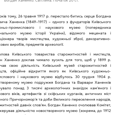
Богдан Ханенко. Світлина. Початок 20 ст.
оків тому, 26 травня 1917 р. перестало битись серце Богдана
вича Ханенка (1849–1917) – одного з фундаторів Київського
жньо-промислового і наукового музею (попередника
онального музею історії України), відомого мецената і
ціонера творів мистецтва, художньої зброї, декоративно-
ових виробів, предметів археології.
олова Київського товариства старожитностей і мистецтв,
н Ханенко доклав чимало зусиль для того, щоб у 1899 р.
очав свою діяльність Київський музей старожитностей і
ецтв, офіційне відкриття якого як Київського художньо-
ислового і наукового музею відбулось 30 грудня 1904 р.
створеному музею подружжя Богдана та Варвари Ханенків
увало понад 3 тисячі археологічних знахідок кам’яного і
ового віків, артефактів зі скіфських курганів, античних міст
чного Причорномор’я та доби Великого переселення народів,
житностей давніх слов’ян. Богдан Ханенко очолював Комітет,
керував діяльністю новоствореного музею (зокрема, до 1912