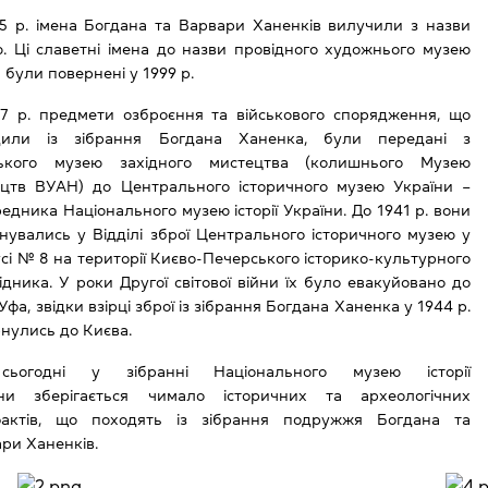
5 р. імена Богдана та Варвари Ханенків вилучили з назви
. Ці славетні імена до назви провідного художнього музею
 були повернені у 1999 р.
7 р. предмети озброєння та військового спорядження, що
дили із зібрання Богдана Ханенка, були передані з
ського музею західного мистецтва (колишнього Музею
ецтв ВУАН) до Центрального історичного музею України –
едника Національного музею історії України. До 1941 р. вони
нувались у Відділі зброї Центрального історичного музею у
сі № 8 на території Києво-Печерського історико-культурного
ідника. У роки Другої світової війни їх було евакуйовано до
 Уфа, звідки взірці зброї із зібрання Богдана Ханенка у 1944 р.
нулись до Києва.
сьогодні у зібранні
Національного музею історії
ни
зберігається чимало історичних та археологічних
фактів, що походять із зібрання подружжя Богдана та
ри Ханенків.