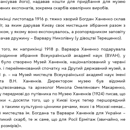
інансував його), надавав кошти для придбання для музею
вних експонатів, зокрема скарбів ювелірних виробів.
кінці листопада 1916 р. тяжко хворий Богдан Ханенко склав
іт, за яким дарував Києву своє мистецьке зібрання разом з
ком, у якому воно експонувалось, а розпорядником заповіту
ачав дружину – Варвару Николівну (у дівоцтві Терещенко).
 того, як наприкінці 1918 р. Варвара Ханенко подарувала
родинне зібрання Всеукраїнській академії наук (ВУАН), у
 було створено Музей Ханенків, націоналізований у червні
р. і перейменований спочатку на Другий державний музей, а
1 р. – на Музей мистецтв Всеукраїнської академії наук імені
 та В.Н. Ханенків. Директором музею був відомий
ецтвознавець та археолог Микола Омелянович Макаренко,
у передмові до путівника по Музею Ханенків (1924) писав, що
нки «…досягли того, що у Києві існує тепер першорядний
 з такими культурно-цінними речами, яких і в Москві немає...
 мистецтва ім. Богдана та Варвари Ханенків для України –
ликий скарб, те ж саме, що для Росії Ермітаж (звичайно, не
 розмірів)».