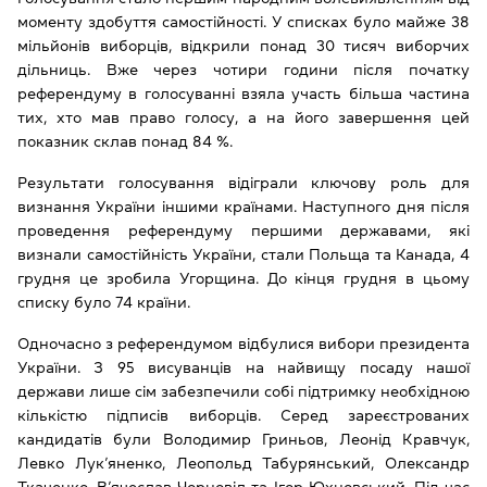
моменту здобуття самостійності. У списках було майже 38
мільйонів виборців, відкрили понад 30 тисяч виборчих
дільниць. Вже через чотири години після початку
референдуму в голосуванні взяла участь більша частина
тих, хто мав право голосу, а на його завершення цей
показник склав понад 84 %.
Результати голосування відіграли ключову роль для
визнання України іншими країнами. Наступного дня після
проведення референдуму першими державами, які
визнали самостійність України, стали Польща та Канада, 4
грудня це зробила Угорщина. До кінця грудня в цьому
списку було 74 країни.
Одночасно з референдумом відбулися вибори президента
України. З 95 висуванців на найвищу посаду нашої
держави лише сім забезпечили собі підтримку необхідною
кількістю підписів виборців. Серед зареєстрованих
кандидатів були Володимир Гриньов, Леонід Кравчук,
Левко Лук’яненко, Леопольд Табурянський, Олександр