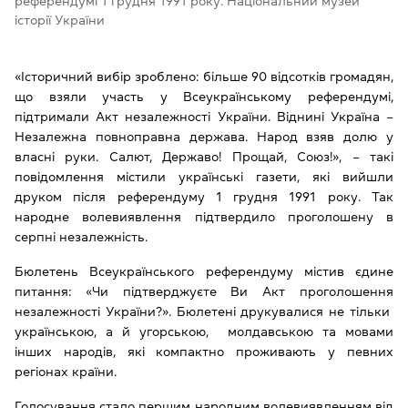
референдумі 1 грудня 1991 року. Національний музей
історії України
«Історичний вибір зроблено: більше 90 відсотків громадян,
що взяли участь у Всеукраїнському референдумі,
підтримали Акт незалежності України. Віднині Україна –
Незалежна повноправна держава. Народ взяв долю у
власні руки. Салют, Державо! Прощай, Союз!», – такі
повідомлення містили українські газети, які вийшли
друком після референдуму 1 грудня 1991 року. Так
народне волевиявлення підтвердило проголошену в
серпні незалежність.
Бюлетень Всеукраїнського референдуму містив єдине
питання: «Чи підтверджуєте Ви Акт проголошення
незалежності України?». Бюлетені друкувалися не тільки
українською, а й угорською, молдавською та мовами
інших народів, які компактно проживають у певних
регіонах країни.
Голосування стало першим народним волевиявленням від