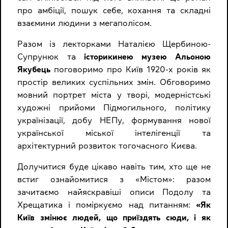
про амбіції, пошук себе, кохання та складні
взаємини людини з мегаполісом.
Разом із лекторками Наталією Щербиною-
Супрунюк та
історикинею музею Альоною
Якубець
поговоримо про Київ 1920-х років як
простір великих суспільних змін. Обговоримо
мовний портрет міста у творі, модерністські
художні прийоми Підмогильного, політику
українізації, добу НЕПу, формування нової
української міської інтелігенції та
архітектурний розвиток тогочасного Києва.
Долучитися буде цікаво навіть тим, хто ще не
встиг ознайомитися з «Містом»: разом
зачитаємо найяскравіші описи Подолу та
Хрещатика і поміркуємо над питанням:
«Як
Київ змінює людей, що приїздять сюди, і як