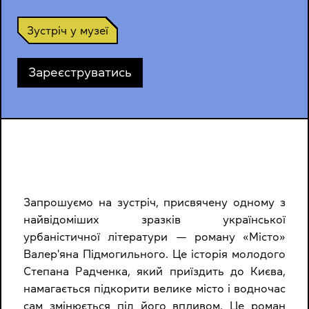
Зустріч у музеї
Зареєструватись
Запрошуємо на зустріч, присвячену одному з
найвідоміших зразків української
урбаністичної літератури — роману «Місто»
Валер'яна Підмогильного. Це історія молодого
Степана Радченка, який приїздить до Києва,
намагається підкорити велике місто і водночас
сам змінюється під його впливом. Це роман